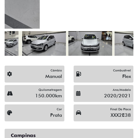
(19) 3743-1400
Solicitar proposta
Alguma dúvida ou sugestão? Escreva aqui.
Financiamento?