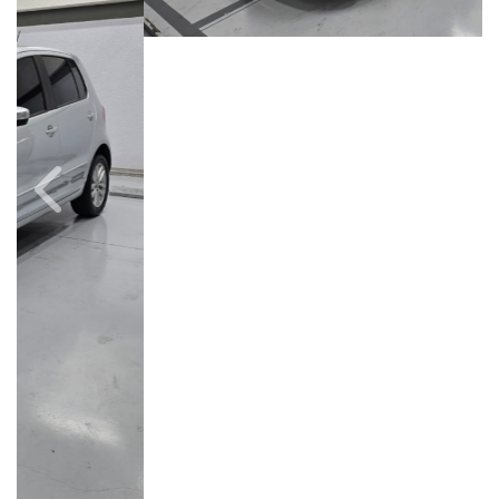
Câmbio
Combustível
Manual
Flex
Quilometragem
Ano/Modelo
150.000km
2020/2021
Cor
Final Da Placa
Prata
XXX2E38
Campinas
Avenida Doutor Alberto Sarmento, 149, Até 490/491, Bonfim
Campinas / São Paulo