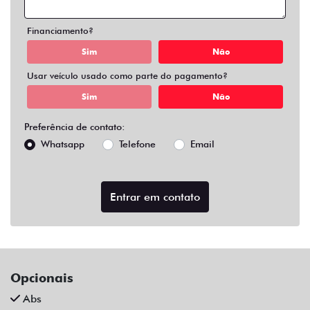
Air Bag Duplo E Lateral
Alarme
Ar Condicionado
Ar Quente
Bluetooth
Chave Reserva
Comandos No Volante
Câmera De Ré
Desembaçador Traseiro
Direção Assistida
Distribuição Eletrônica De Frenagem
Farol De Led
Farol De Neblina
Limpador Traseiro
Para-Choques Na Cor Do Veículo
Rodas De Liga Leve