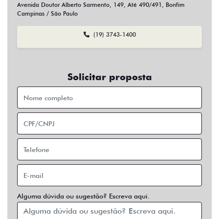
Sim
Não
Usar veículo usado como parte do pagamento?
Sim
Não
Preferência de contato:
Whatsapp
Telefone
Email
Entrar em contato
Opcionais
Abs
Air Bag
Air Bag Duplo