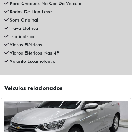
CHEVROLET
CHEVROLET ONIX 1.0 FLEX MANUAL 4P 2023
Campinas
Fiat Dahruj
R$ 72.990,00
44.000 km
2022/2023
Mais informações
Compartilhe
CHEVROLET
CHEVROLET ONIX 1.0 TURBO FLEX LTZ MANUAL 4P 2023