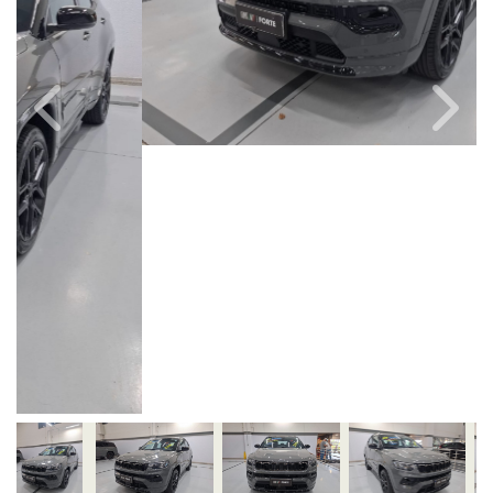
Câmbio
Combustível
Automático
Gasolina
Quilometragem
Ano/Modelo
15.000km
2024/2025
Cor
Final Da Placa
Cinza
XXX6A28