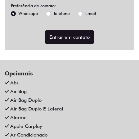
Abs
Air Bag
Air Bag Duplo
Air Bag Duplo E Lateral
Alarme
Apple Carplay
Ar Condicionado
Ar Condicionado Digital
Ar Quente
Bancos Em Couro
Bluetooth
Central Multimídia
Central Multimídia Bluetooth
Chave Presencial
Chave Reserva
Comandos No Volante