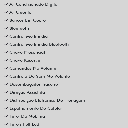
Controle De Som No Volante
Desembaçador Traseiro
Direção Assistida
Distribuição Eletrônica De Frenagem
Espelhamento De Celular
Farol De Neblina
Faróis Full Led
Freio De Mão Eletrônico
Gps
Limpador Traseiro
Para-Choques Na Cor Do Veículo
Partida Remota
Retrovisores Elétricos
Rodas De Liga Leve
Rádio Bluetooth
Sensor De Estacionamento