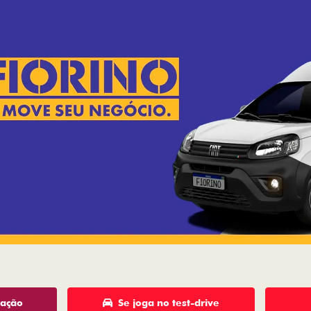
tação
Se joga no test-drive