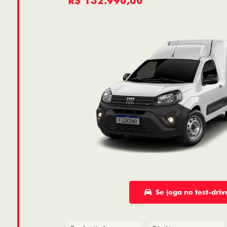
R$ 132.990,00
Se joga no test-driv