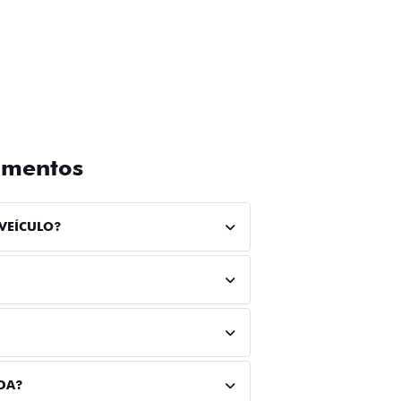
amentos
VEÍCULO?
DA?