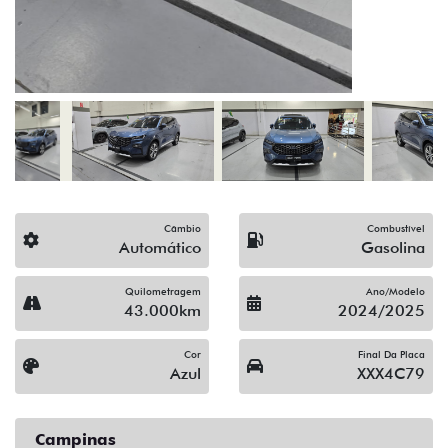
(19) 3743-1400
Solicitar proposta
Alguma dúvida ou sugestão? Escreva aqui.
Financiamento?