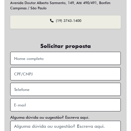
Sim
Não
Usar veículo usado como parte do pagamento?
Sim
Não
Preferência de contato:
Whatsapp
Telefone
Email
Entrar em contato
Opcionais
Abs
Air Bag
Air Bag Duplo