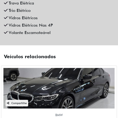
Fiat Dahruj
R$ 195.990,00
36.000 km
2020/2021
Mais informações
Compartilhe
CAOA CHERY
CAOA CHERY TIGGO 8 1.6 TGDI GASOLINA TXS MAX DRIVE
DCT 4P AUTOMATICO 2025
Campinas
Fiat Dahruj