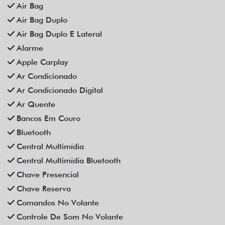
Distribuição Eletrônica De Frenagem
Espelhamento De Celular
Farol De Neblina
Faróis Full Led
Freio De Mão Eletrônico
Gps
Limpador Traseiro
Para-Choques Na Cor Do Veículo
Partida Remota
Retrovisores Elétricos
Rodas De Liga Leve
Rádio Bluetooth
Sensor De Estacionamento
Som Original
Trava Elétrica
Trio Elétrico