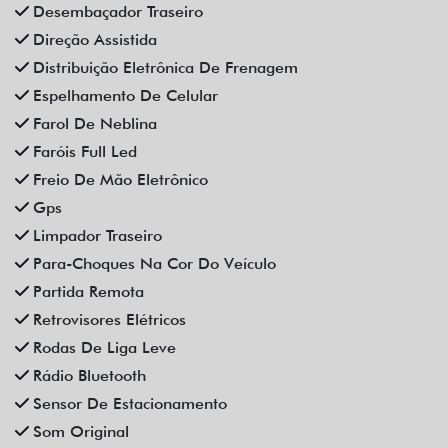
Vidros Elétricos
Vidros Elétricos Nas 4P
Volante Escamoteável
Veículos relacionados
Compartilhe
BMW
BMW 320I 2.0 16V TURBO GASOLINA GP AUTOMATICO 4P
2021
Campinas