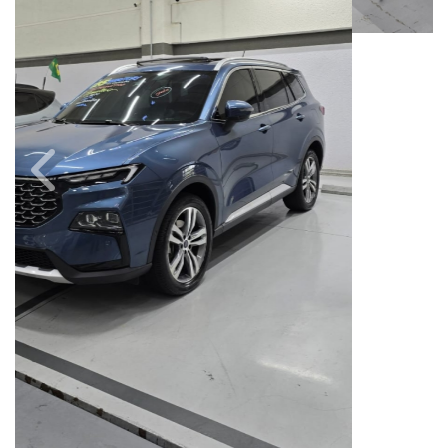
Câmbio
Combustível
Automático
Gasolina
Quilometragem
Ano/Modelo
43.000km
2024/2025
Cor
Final Da Placa
Azul
XXX4C79
Campinas
Avenida Doutor Alberto Sarmento, 149, Até 490/491, Bonfim
Campinas / São Paulo