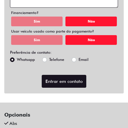
Air Bag Duplo E Lateral
Alarme
Apple Carplay
Ar Condicionado
Ar Condicionado Digital
Ar Quente
Bancos Em Couro
Bluetooth
Central Multimídia
Central Multimídia Bluetooth
Chave Presencial
Chave Reserva
Comandos No Volante
Controle De Som No Volante
Desembaçador Traseiro
Direção Assistida