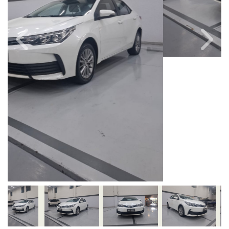
Câmbio
Combustível
Automático
Flex
Quilometragem
Ano/Modelo
157.000km
2017/2018
Cor
Final Da Placa
Branco
XXX9866