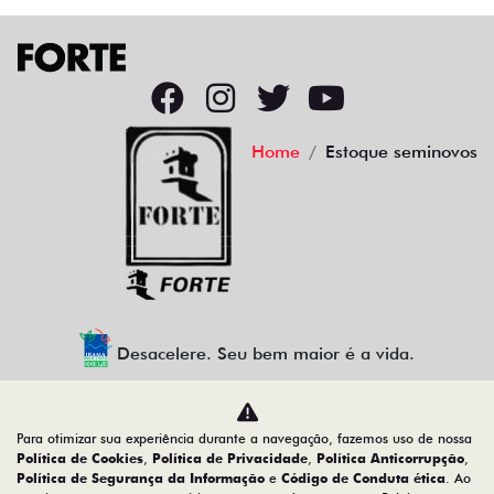
Home
Estoque seminovos
Desacelere. Seu bem maior é a vida.
Para otimizar sua experiência durante a navegação, fazemos uso de nossa
CMJ - COMERCIO DE VEICULOS LTDA.
Política de Cookies
,
Política de Privacidade
,
Política Anticorrupção
,
Política de Segurança da Informação
e
Código de Conduta ética
. Ao
05.026.792/0004-30