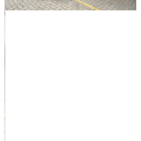
Câmbio
Combustível
Automático
Flex
Quilometragem
Ano/Modelo
77.000km
2020/2021
Cor
Final Da Placa
Preto
XXX9G05
Campinas
Avenida Doutor Alberto Sarmento, 149, Até 490/491, Bonfim
Campinas / São Paulo