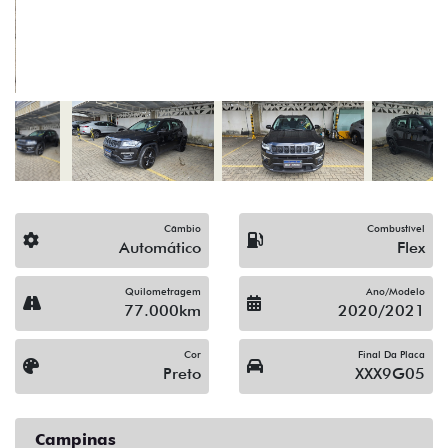
(19) 3743-1400
Solicitar proposta
Alguma dúvida ou sugestão? Escreva aqui.
Financiamento?