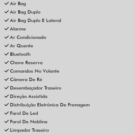
Rodas De Liga Leve
Som Original
Trava Elétrica
Trio Elétrico
Vidros Elétricos
Vidros Elétricos Nas 4P
Volante Escamoteável
Veículos relacionados
Compartilhe