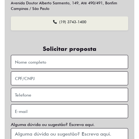
Sim
Não
Usar veículo usado como parte do pagamento?
Sim
Não
Preferência de contato:
Whatsapp
Telefone
Email
Entrar em contato
Opcionais
Abs
Air Bag
Air Bag Duplo