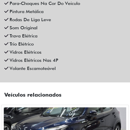
CAOA CHERY
CAOA CHERY TIGGO 5X PRO 1.5 TCI FLEX HYBRID CVT 4P
AUTOMATICO 2023
Campinas
Fiat Dahruj
R$ 111.990,00
90.000 km
2022/2023
Mais informações
Compartilhe