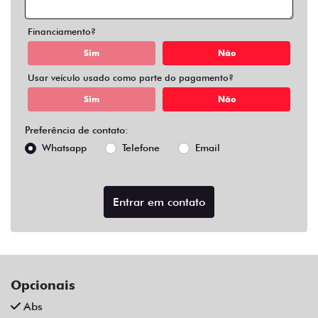
Air Bag Duplo E Lateral
Alarme
Ar Condicionado
Ar Quente
Bluetooth
Chave Reserva
Comandos No Volante
Câmera De Ré
Desembaçador Traseiro
Direção Assistida
Distribuição Eletrônica De Frenagem
Farol De Led
Farol De Neblina
Limpador Traseiro
Para-Choques Na Cor Do Veículo
Pintura Metálica