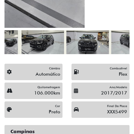
(19) 3743-1400
Solicitar proposta
Alguma dúvida ou sugestão? Escreva aqui.
Financiamento?