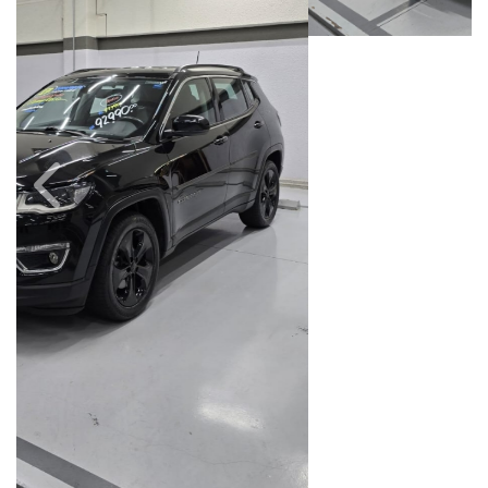
Câmbio
Combustível
Automático
Flex
Quilometragem
Ano/Modelo
106.000km
2017/2017
Cor
Final Da Placa
Preto
XXX5499
Campinas
Avenida Doutor Alberto Sarmento, 149, Até 490/491, Bonfim
Campinas / São Paulo