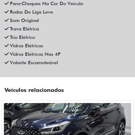
CAOA CHERY
CAOA CHERY TIGGO 5X PRO 1.5 TCI FLEX HYBRID CVT 4P
AUTOMATICO 2023
Campinas
Fiat Dahruj
R$ 111.990,00
90.000 km
2022/2023
Mais informações
Compartilhe
CHEVROLET