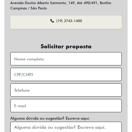
Sim
Não
Usar veículo usado como parte do pagamento?
Sim
Não
Preferência de contato:
Whatsapp
Telefone
Email
Entrar em contato
Opcionais
Abs
Air Bag
Air Bag Duplo