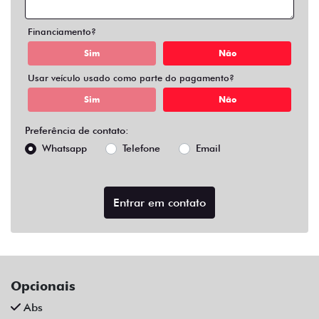
Air Bag Duplo E Lateral
Alarme
Ar Condicionado
Ar Quente
Bluetooth
Chave Reserva
Comandos No Volante
Câmera De Ré
Desembaçador Traseiro
Direção Assistida
Distribuição Eletrônica De Frenagem
Farol De Led
Farol De Neblina
Limpador Traseiro
Para-Choques Na Cor Do Veículo
Rodas De Liga Leve