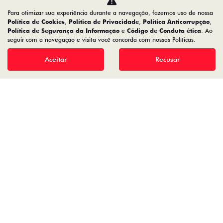
Para otimizar sua experiência durante a navegação, fazemos uso de nossa
CMJ - COMERCIO DE VEICULOS LTDA.
Política de Cookies
,
Política de Privacidade
,
Política Anticorrupção
,
Política de Segurança da Informação
e
Código de Conduta ética
. Ao
05.026.792/0004-30
seguir com a navegação e visita você concorda com nossas Políticas.
Aceitar
Recusar
Desenvolvido pela DEALERSPACE ® Direitos Reservados.