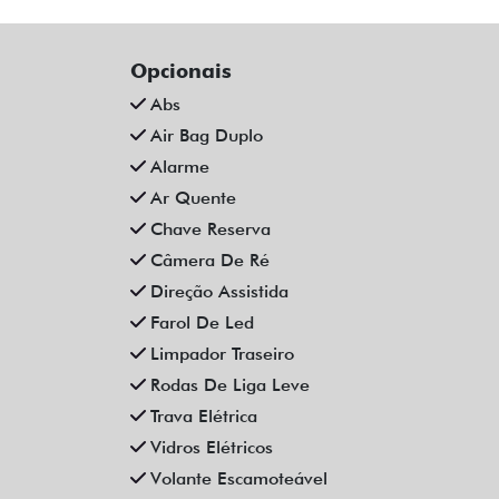
CAOA CHERY TIGGO 5X PRO 1.5
C
TCI FLEX HYBRID CVT 4P
AUTOMATICO 2023
Campinas
Fiat Dahruj
R$ 111.990,00
90.000 km
2022/2023
52
Mais informações