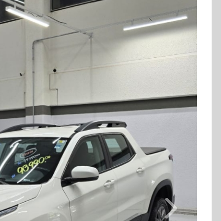
Combustível
Quilometragem
Flex
84.000km
Cor
Final Da Placa
Branco
XXX8A65