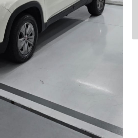
Air Bag
Air Bag Duplo E Lateral
Ar Condicionado
Bluetooth
Comandos No Volante
Desembaçador Traseiro
Distribuição Eletrônica D
Farol De Neblina