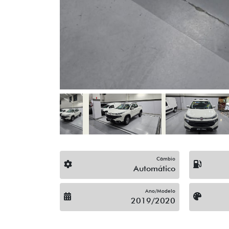
Limpador Traseiro
Rodas De Liga Leve
Trava Elétrica
Vidros Elétricos
Volante Escamoteável
Veículos relacionados
Compartilhe
C
CAOA CHERY