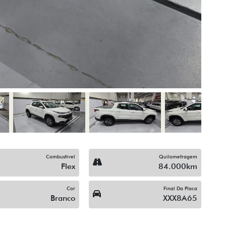
Para-Choques Na Cor Do 
Som Original
Trio Elétrico
Vidros Elétricos Nas 4P
ompartilhe
Compartilhe
CHEVROLET
CHEVROLET