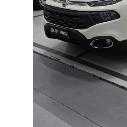
Opcionais
Abs
Air Bag Duplo
Alarme
Ar Quente
Chave Reserva
Câmera De Ré
Direção Assistida
Farol De Led