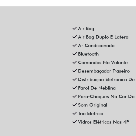
HEVROLET MONTANA 1.2
CHEVROLET ONIX 1.0 TU
TURBO FLEX PREMIER
FLEX LTZ AUTOMATICO 4P 
AUTOMATICO 4P 2023
Campinas
Campinas
Fiat Dahruj
Fiat Dahruj
R$ 109.990,00
R$ 84.990,00
.000 km
2023/2023
114.000 km
2023/2023
Mais informações
Mais informações