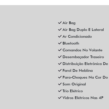
EVROLET ONIX 1.0 TURBO
CHEVROLET ONIX 1.0 TU
X LTZ AUTOMATICO 4P 2023
FLEX LTZ MANUAL 4P 20
Campinas
Campinas
Fiat Dahruj
Fiat Dahruj
R$ 84.990,00
R$ 79.990,00
4.000 km
2023/2023
78.000 km
2022/2023
Mais informações
Mais informações