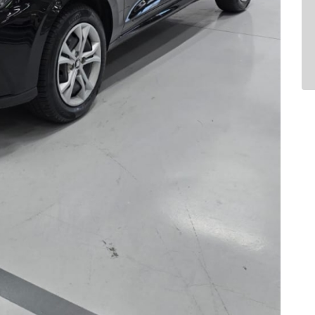
Air Bag
Air Bag Duplo E Lateral
Ar Condicionado
Bluetooth
Comandos No Volante
Desembaçador Traseiro
Distribuição Eletrônica D
Farol De Neblina