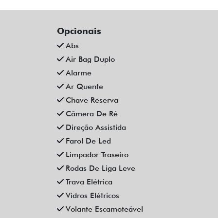
CHEVROLET ONIX 1.0 FLEX
CH
MANUAL 4P 2023
FLE
Campinas
Fiat Dahruj
R$ 72.990,00
44.000 km
2022/2023
11
Mais informações