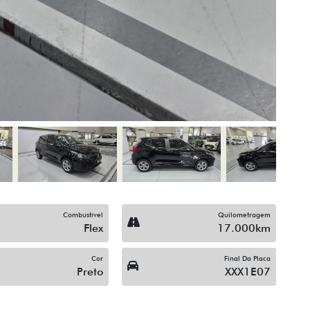
Para-Choques Na Cor Do 
Som Original
Trio Elétrico
Vidros Elétricos Nas 4P
ompartilhe
Compartilhe
CHEVROLET
CHEVROLET