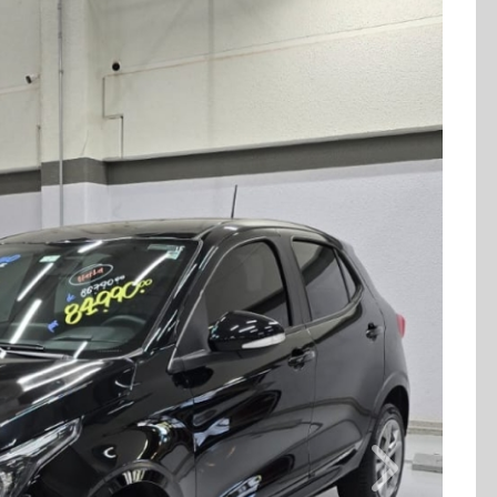
Combustível
Quilometragem
Flex
17.000km
Cor
Final Da Placa
Preto
XXX1E07