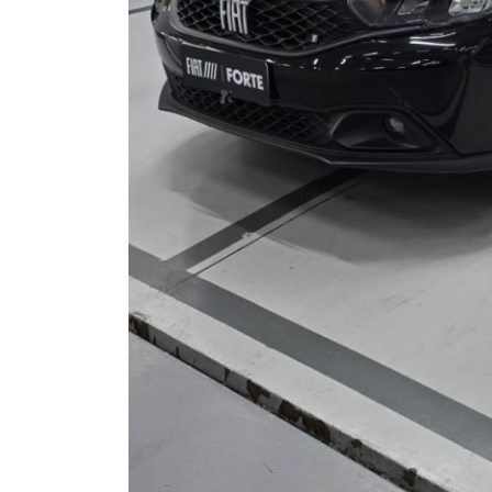
Opcionais
Abs
Air Bag Duplo
Alarme
Ar Quente
Chave Reserva
Câmera De Ré
Direção Assistida
Farol De Led