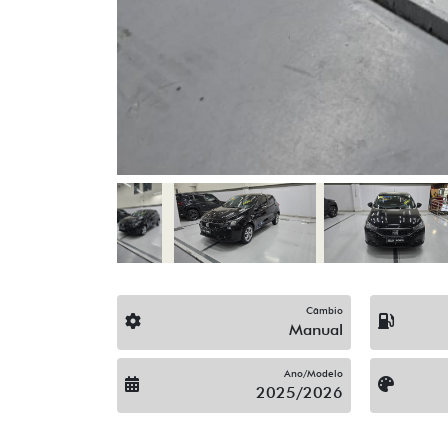
Limpador Traseiro
Rodas De Liga Leve
Trava Elétrica
Vidros Elétricos
Volante Escamoteável
Veículos relacionados
Compartilhe
C
CHEVROLET