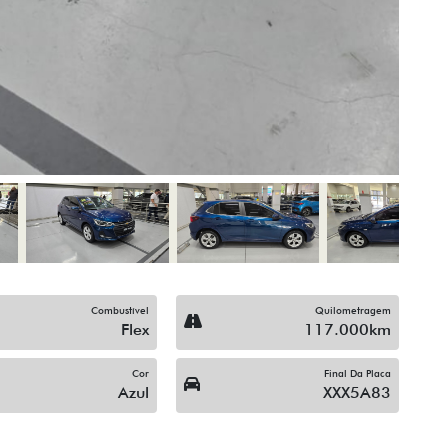
Combustível
Quilometragem
Flex
117.000km
Cor
Final Da Placa
Azul
XXX5A83