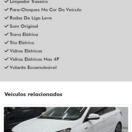
CAOA CHERY
CAOA CHERY ARRIZO 6 PRO 1.5 TCI FLEX HYBRID MAX
DRIVE CVT HIBRIDO 4P AUTOMATICO 2025
Campinas
Fiat Dahruj
R$ 129.990,00
6.400 km
2024/2025
Mais informações
Compartilhe