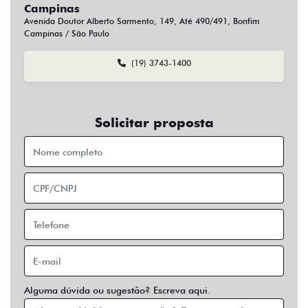
Financiamento?
Sim
Não
Usar veículo usado como parte do pagamento?
Sim
Não
Preferência de contato:
Whatsapp
Telefone
Email
Entrar em contato
Opcionais
Abs
Air Bag