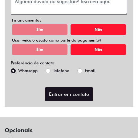
Air Bag Duplo
Air Bag Duplo E Lateral
Alarme
Ar Condicionado
Ar Quente
Bluetooth
Chave Reserva
Comandos No Volante
Câmera De Ré
Desembaçador Traseiro
Direção Assistida
Distribuição Eletrônica De Frenagem
Farol De Led
Farol De Neblina
Limpador Traseiro
Para-Choques Na Cor Do Veículo