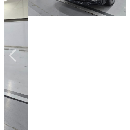
Câmbio
Combustível
Automático
Gasolina
Quilometragem
Ano/Modelo
80.000km
2019/2019
Cor
Final Da Placa
Preto
XXX9A17
Campinas
Avenida Doutor Alberto Sarmento, 149, Até 490/491, Bonfim
Campinas / São Paulo