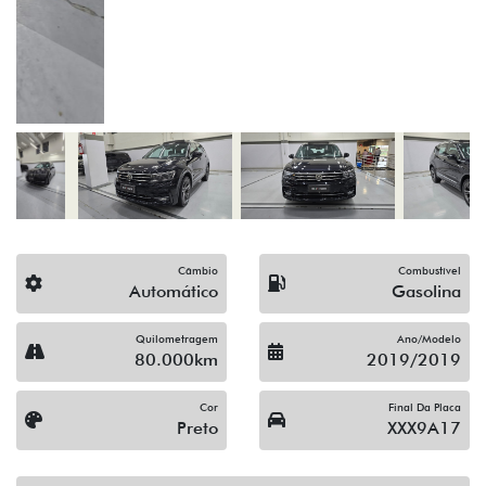
(19) 3743-1400
Solicitar proposta
Alguma dúvida ou sugestão? Escreva aqui.