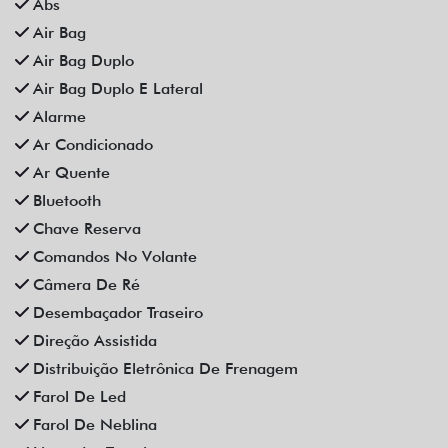
Rodas De Liga Leve
Som Original
Trava Elétrica
Trio Elétrico
Vidros Elétricos
Vidros Elétricos Nas 4P
Volante Escamoteável
Veículos relacionados
Compartilhe