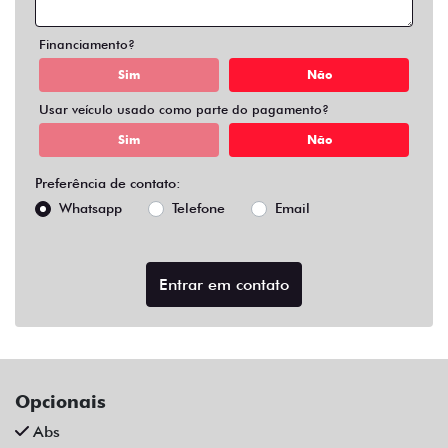
Air Bag Duplo E Lateral
Alarme
Ar Condicionado
Ar Quente
Bluetooth
Chave Reserva
Comandos No Volante
Câmera De Ré
Desembaçador Traseiro
Direção Assistida
Distribuição Eletrônica De Frenagem
Farol De Led
Farol De Neblina
Limpador Traseiro
Para-Choques Na Cor Do Veículo
Rodas De Liga Leve