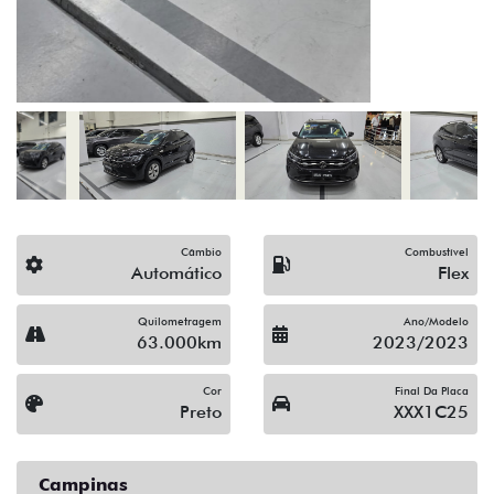
(19) 3743-1400
Solicitar proposta
Alguma dúvida ou sugestão? Escreva aqui.
Financiamento?