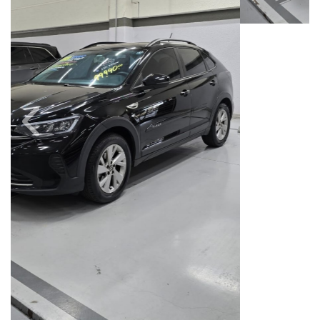
Câmbio
Combustível
Automático
Flex
Quilometragem
Ano/Modelo
63.000km
2023/2023
Cor
Final Da Placa
Preto
XXX1C25
Campinas
Avenida Doutor Alberto Sarmento, 149, Até 490/491, Bonfim
Campinas / São Paulo