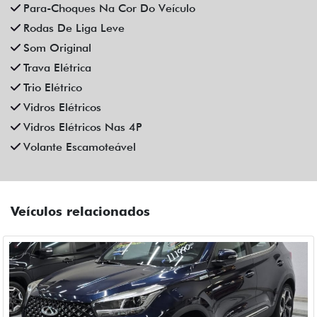
CAOA CHERY
CAOA CHERY TIGGO 5X PRO 1.5 TCI FLEX HYBRID CVT 4P
AUTOMATICO 2023
Campinas
Fiat Dahruj
R$ 111.990,00
90.000 km
2022/2023
Mais informações
Compartilhe
CHEVROLET