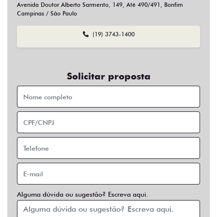
Sim
Não
Usar veículo usado como parte do pagamento?
Sim
Não
Preferência de contato:
Whatsapp
Telefone
Email
Entrar em contato
Opcionais
Abs
Air Bag
Air Bag Duplo