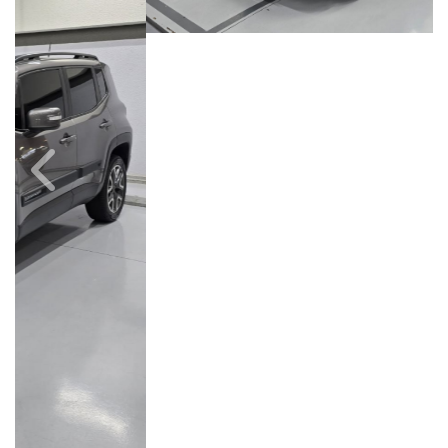
Câmbio
Combustível
Automático
Diesel
Quilometragem
Ano/Modelo
84.000km
2019/2020
Cor
Final Da Placa
Cinza
XXX1E03
Campinas
Avenida Doutor Alberto Sarmento, 149, Até 490/491, Bonfim
Campinas / São Paulo