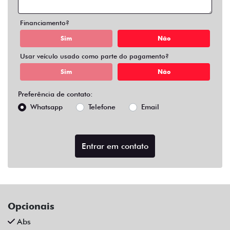
Air Bag Duplo E Lateral
Alarme
Ar Condicionado
Ar Quente
Bluetooth
Chave Reserva
Comandos No Volante
Câmera De Ré
Desembaçador Traseiro
Direção Assistida
Distribuição Eletrônica De Frenagem
Farol De Led
Farol De Neblina
Limpador Traseiro
Para-Choques Na Cor Do Veículo
Rodas De Liga Leve