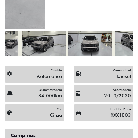
(19) 3743-1400
Solicitar proposta
Alguma dúvida ou sugestão? Escreva aqui.
Financiamento?