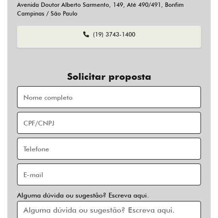
Sim
Não
Usar veículo usado como parte do pagamento?
Sim
Não
Preferência de contato:
Whatsapp
Telefone
Email
Entrar em contato
Opcionais
Abs
Air Bag
Air Bag Duplo