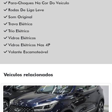
CAOA CHERY
CAOA CHERY TIGGO 5X PRO 1.5 TCI FLEX HYBRID CVT 4P
AUTOMATICO 2023
Campinas
Fiat Dahruj
R$ 111.990,00
90.000 km
2022/2023
Mais informações
Compartilhe
CHEVROLET