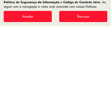
Política de Segurança da Informação
e
Código de Conduta ética
. Ao
CMJ - COMERCIO DE VEICULOS LTDA.
seguir com a navegação e visita você concorda com nossas Políticas.
05.026.792/0004-30
Aceitar
Recusar
Desenvolvido pela DEALERSPACE ® Direitos Reservados.