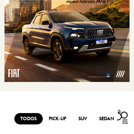
(19) 3794-4400
WHATSAPP PEÇAS
(19) 99942-2271
HORÁRIOS DE FUNCIONAMENTO
SHOWROOM
De segunda a sexta, das 8h às 19h.
Sábado, das 9h às 18h.
Mais informações sobre essa loja