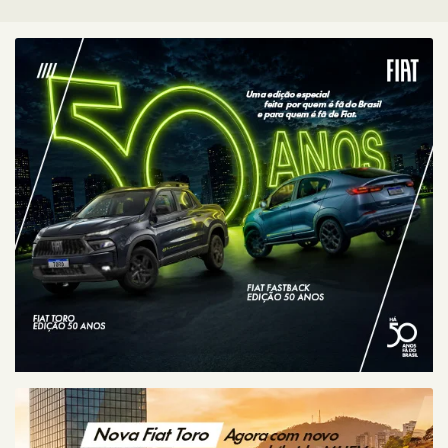
CAMPINAS
Campinas
Avenida Doutor Alberto Sarmento, 149, até 490/491 - Bonfim
Campinas - São Paulo
Como chegar
TELEFONE
TELEFONE
(19) 3743-1400
WHATSAPP VENDAS
(19) 99653-9122
WHATSAPP PÓS-VENDAS