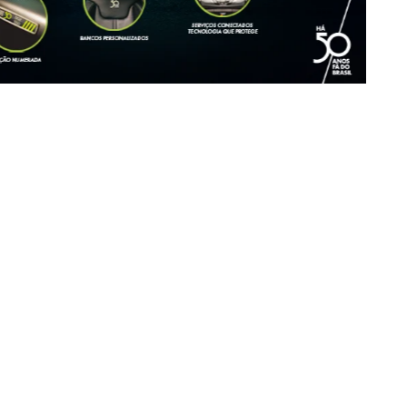
OFERTAS EM DESTAQUE
MOBI
ARGO
MOBI LIKE 1.0 2027
ARGO DRIVE 1.0 0KM
De: R$ 85.490,00
De: R$ 97.990,00