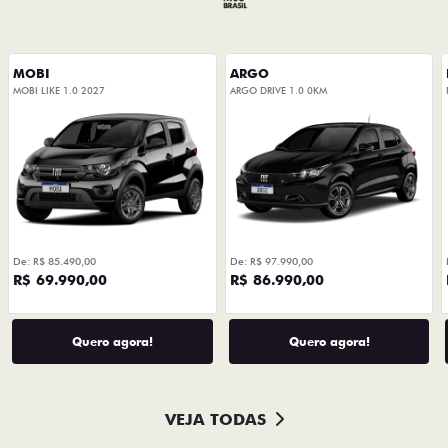
Preferência de contato:
Whatsapp
Telefone
Email
Li e aceito a
Política de Privacidade
e concordo em
receber comunicações da concessionária.
Entrar em contato
ESPERAMOS
POR VOCÊ