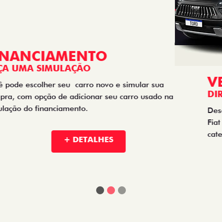
TORO
FASTBACK HYBRID
PULSE
FASTBACK
CRONOS
NOVA FIORINO
SCUDO
NOVO DUCATO
MOBI