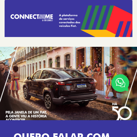
ARGO
VENDAS DIRETAS
VENDAS PARA PCD
SOLUÇÕES FINANCEIRAS
SEMINOVOS
PÓS VENDAS
INSTITUCIONAL
AGENDE UM TEST DRIVE