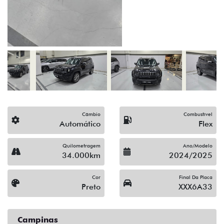
(19) 3743-1400
Solicitar proposta
Alguma dúvida ou sugestão? Escreva aqui.
Financiamento?