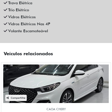
Fiat Dahruj
R$ 129.990,00
6.400 km
2024/2025
Mais informações
Compartilhe
CAOA CHERY
CAOA CHERY TIGGO 5X PRO 1.5 TCI FLEX HYBRID CVT 4P
AUTOMATICO 2023
Campinas
Fiat Dahruj