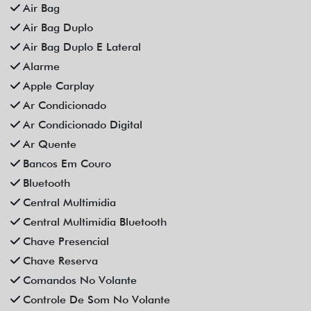
Distribuição Eletrônica De Frenagem
Espelhamento De Celular
Farol De Neblina
Faróis Full Led
Freio De Mão Eletrônico
Gps
Limpador Traseiro
Para-Choques Na Cor Do Veículo
Partida Remota
Retrovisores Elétricos
Rodas De Liga Leve
Rádio Bluetooth
Sensor De Estacionamento
Som Original
Trava Elétrica
Trio Elétrico