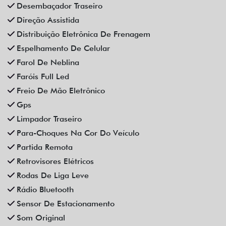
Vidros Elétricos
Vidros Elétricos Nas 4P
Volante Escamoteável
Veículos relacionados
Compartilhe
CAOA CHERY
CAOA CHERY ARRIZO 6 PRO 1.5 TCI FLEX HYBRID MAX
DRIVE CVT HIBRIDO 4P AUTOMATICO 2025
Campinas