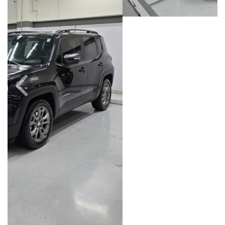
Câmbio
Combustível
Automático
Flex
Quilometragem
Ano/Modelo
34.000km
2024/2025
Cor
Final Da Placa
Preto
XXX6A33
Campinas
Avenida Doutor Alberto Sarmento, 149, Até 490/491, Bonfim
Campinas / São Paulo