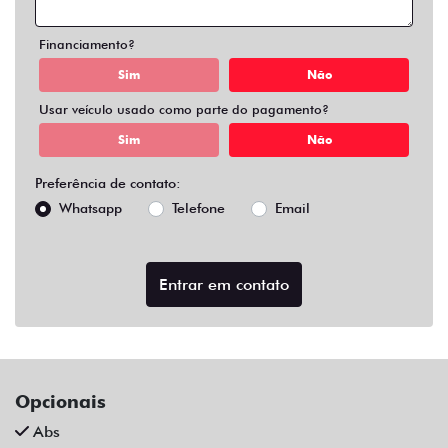
Air Bag Duplo E Lateral
Alarme
Apple Carplay
Ar Condicionado
Ar Condicionado Digital
Ar Quente
Bancos Em Couro
Bluetooth
Central Multimídia
Central Multimídia Bluetooth
Chave Presencial
Chave Reserva
Comandos No Volante
Controle De Som No Volante
Desembaçador Traseiro
Direção Assistida