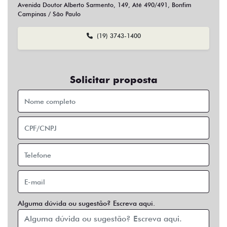
Sim
Não
Usar veículo usado como parte do pagamento?
Sim
Não
Preferência de contato:
Whatsapp
Telefone
Email
Entrar em contato
Opcionais
Abs
Air Bag
Air Bag Duplo