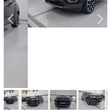
Câmbio
Combustível
Automático
Flex
Quilometragem
Ano/Modelo
84.000km
2018/2019
Cor
Final Da Placa
Preto
XXX5A24