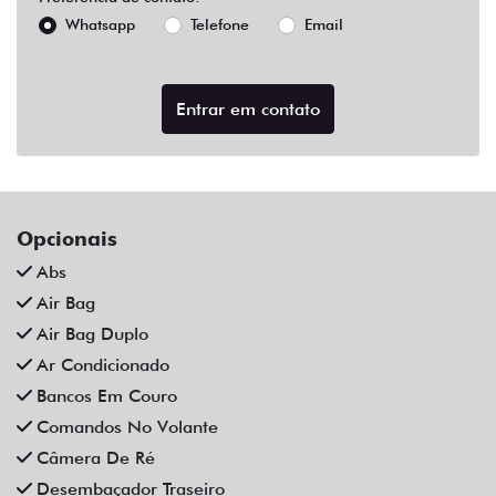
Abs
Air Bag
Air Bag Duplo
Ar Condicionado
Bancos Em Couro
Comandos No Volante
Câmera De Ré
Desembaçador Traseiro
Direção Hidráulica
Limpador Traseiro
Retrovisores Elétricos
Rodas De Liga Leve
Sensor De Estacionamento
Trava Elétrica
Vidros Elétricos
Vidros Elétricos Nas 4P