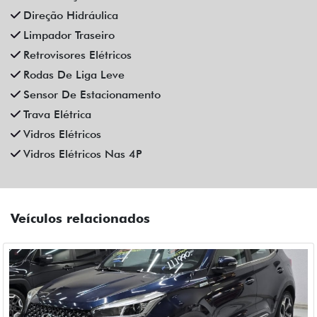
Veículos relacionados
Compartilhe
CAOA CHERY
CAOA CHERY TIGGO 5X PRO 1.5 TCI FLEX HYBRID CVT 4P
AUTOMATICO 2023
Campinas
Fiat Dahruj
R$ 111.990,00
90.000 km
2022/2023