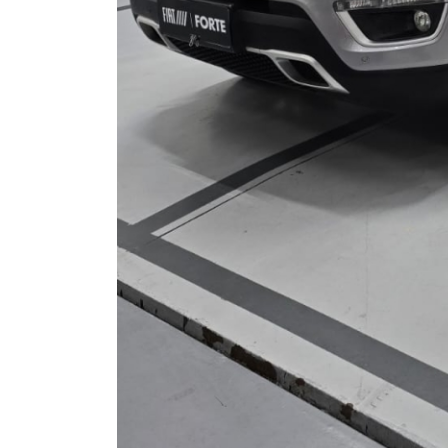
Opcionais
Abs
Air Bag Duplo
Alarme
Ar Quente
Chave Reserva
Câmera De Ré
Direção Assistida
Farol De Led