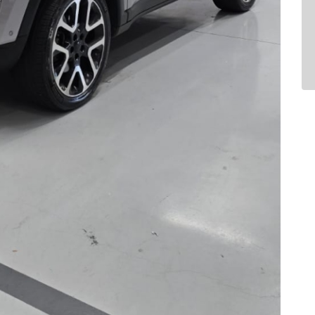
Air Bag
Air Bag Duplo E Lateral
Ar Condicionado
Bluetooth
Comandos No Volante
Desembaçador Traseiro
Distribuição Eletrônica D
Farol De Neblina