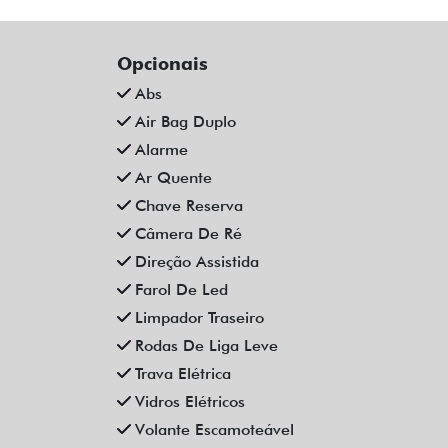
CAOA CHERY TIGGO 5X PRO 1.5
CH
TCI FLEX HYBRID CVT 4P
FLE
AUTOMATICO 2023
Campinas
Fiat Dahruj
R$ 111.990,00
90.000 km
2022/2023
61
Mais informações