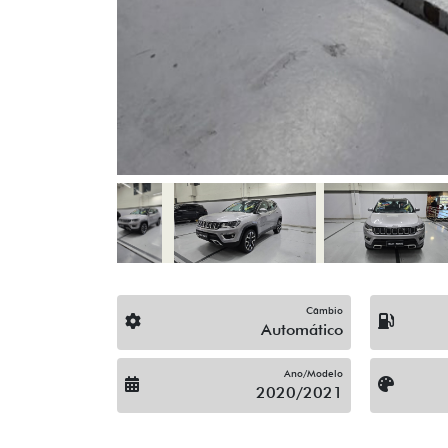
Limpador Traseiro
Rodas De Liga Leve
Trava Elétrica
Vidros Elétricos
Volante Escamoteável
Veículos relacionados
Compartilhe
C
CAOA CHERY