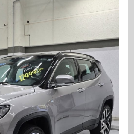
Combustível
Quilometragem
Diesel
79.000km
Cor
Final Da Placa
Prata
XXX3B13