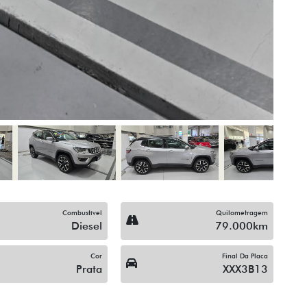
Para-Choques Na Cor Do 
Som Original
Trio Elétrico
Vidros Elétricos Nas 4P
ompartilhe
Compartilhe
CHEVROLET
CHEVROLET