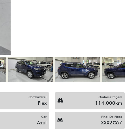
Para-Choques Na Cor Do 
Rodas De Liga Leve
Trava Elétrica
Vidros Elétricos
Volante Escamoteável
ompartilhe
Compartilhe
CHEVROLET
CHEVROLET