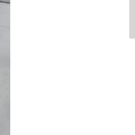
Air Bag
Air Bag Duplo E Lateral
Ar Condicionado
Bluetooth
Comandos No Volante
Desembaçador Traseiro
Distribuição Eletrônica D
Farol De Neblina