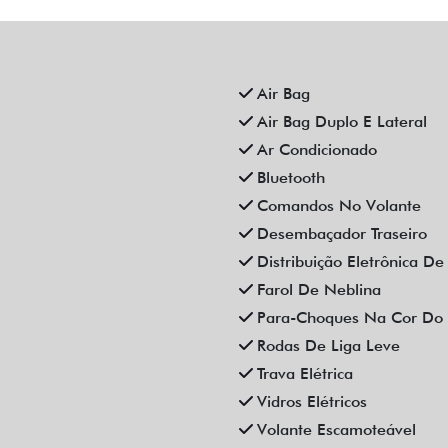
EVROLET CRUZE 1.4 TURBO
CHEVROLET MONTANA 1
X PREMIER AUTOMATICO 4P
TURBO FLEX PREMIER
2023
AUTOMATICO 4P 2023
Campinas
Campinas
Fiat Dahruj
Fiat Dahruj
R$ 115.990,00
R$ 109.990,00
.000 km
2022/2023
52.000 km
2023/2023
Mais informações
Mais informações