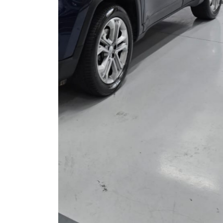
Opcionais
Abs
Air Bag Duplo
Alarme
Ar Quente
Chave Reserva
Câmera De Ré
Direção Assistida
Farol De Led