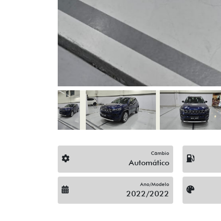
Limpador Traseiro
Pintura Metálica
Som Original
Trio Elétrico
Vidros Elétricos Nas 4P
Veículos relacionados
Compartilhe
C
CAOA CHERY