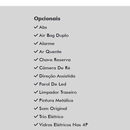
CAOA CHERY TIGGO 5X PRO 1.5
CH
TCI FLEX HYBRID CVT 4P
FLE
AUTOMATICO 2023
Campinas
Fiat Dahruj
R$ 111.990,00
90.000 km
2022/2023
61
Mais informações