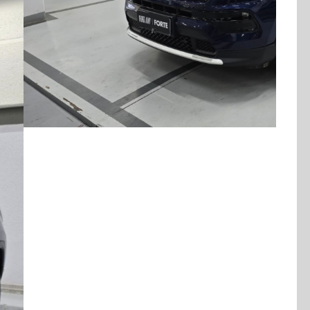
Combustível
Quilometragem
Flex
114.000km
Cor
Final Da Placa
Azul
XXX2C67