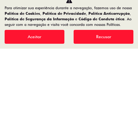
Para otimizar sua experiência durante a navegação, fazemos uso de nossa
CMJ - COMERCIO DE VEICULOS LTDA.
Política de Cookies
,
Política de Privacidade
,
Política Anticorrupção
,
Política de Segurança da Informação
e
Código de Conduta ética
. Ao
05.026.792/0004-30
seguir com a navegação e visita você concorda com nossas Políticas.
Aceitar
Recusar
Desenvolvido pela DEALERSPACE ® Direitos Reservados.