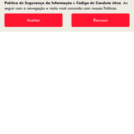
Política de Segurança da Informação
e
Código de Conduta ética
. Ao
seguir com a navegação e visita você concorda com nossas Políticas.
CMJ - COMERCIO DE VEICULOS LTDA.
05.026.792/0004-30
Aceitar
Recusar
Desenvolvido pela DEALERSPACE ® Direitos Reservados.