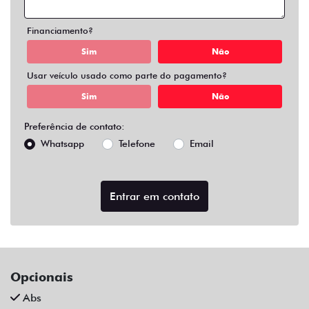
Air Bag Duplo E Lateral
Alarme
Ar Condicionado
Ar Quente
Bluetooth
Chave Reserva
Comandos No Volante
Câmera De Ré
Desembaçador Traseiro
Direção Assistida
Distribuição Eletrônica De Frenagem
Farol De Led
Farol De Neblina
Limpador Traseiro
Para-Choques Na Cor Do Veículo
Rodas De Liga Leve