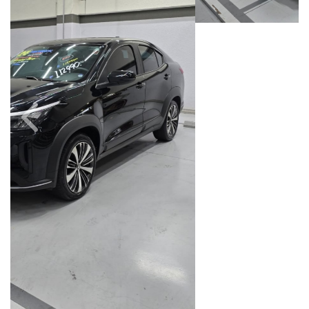
Câmbio
Combustível
Automático
Flex
Quilometragem
Ano/Modelo
49.000km
2023/2024
Cor
Final Da Placa
Preto
XXX6A03
Campinas
Avenida Doutor Alberto Sarmento, 149, Até 490/491, Bonfim
Campinas / São Paulo