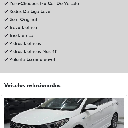
CAOA CHERY
CAOA CHERY ARRIZO 6 PRO 1.5 TCI FLEX HYBRID MAX
DRIVE CVT HIBRIDO 4P AUTOMATICO 2025
Campinas
Fiat Dahruj
R$ 129.990,00
6.400 km
2024/2025
Mais informações
Compartilhe
CAOA CHERY