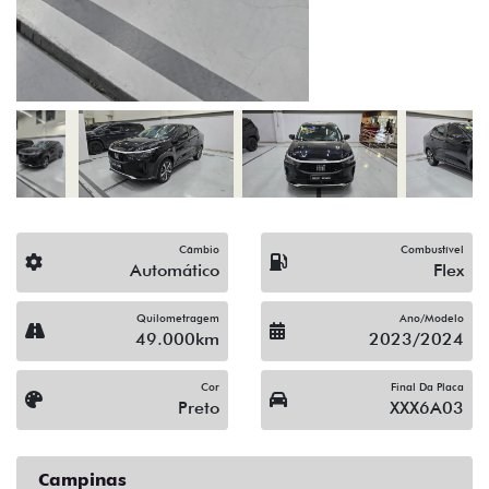
(19) 3743-1400
Solicitar proposta
Alguma dúvida ou sugestão? Escreva aqui.
Financiamento?