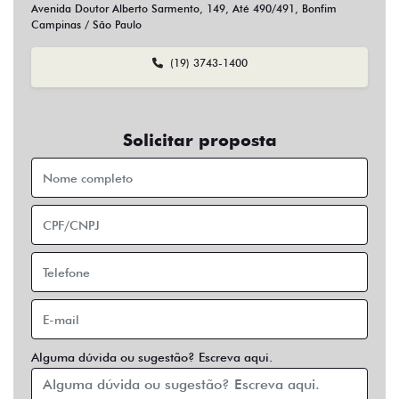
Sim
Não
Usar veículo usado como parte do pagamento?
Sim
Não
Preferência de contato:
Whatsapp
Telefone
Email
Entrar em contato
Opcionais
Abs
Air Bag
Air Bag Duplo