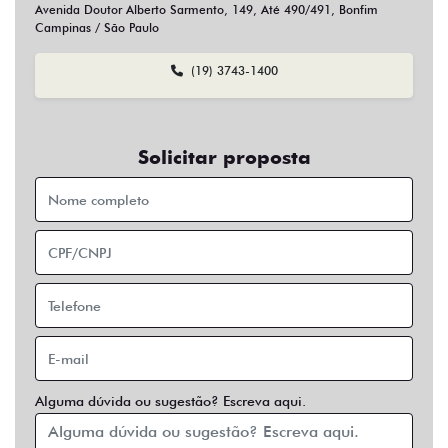
Sim
Não
Usar veículo usado como parte do pagamento?
Sim
Não
Preferência de contato:
Whatsapp
Telefone
Email
Entrar em contato
Opcionais
Abs
Air Bag
Air Bag Duplo