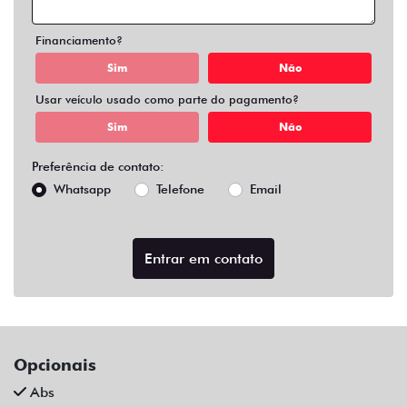
Air Bag Duplo E Lateral
Alarme
Ar Condicionado
Ar Quente
Bluetooth
Chave Reserva
Comandos No Volante
Câmera De Ré
Desembaçador Traseiro
Direção Assistida
Distribuição Eletrônica De Frenagem
Farol De Led
Farol De Neblina
Limpador Traseiro
Para-Choques Na Cor Do Veículo
Rodas De Liga Leve