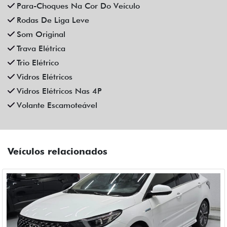
CAOA CHERY
CAOA CHERY ARRIZO 6 PRO 1.5 TCI FLEX HYBRID MAX
DRIVE CVT HIBRIDO 4P AUTOMATICO 2025
Campinas
Fiat Dahruj
R$ 129.990,00
6.400 km
2024/2025
Mais informações
Compartilhe
CHEVROLET