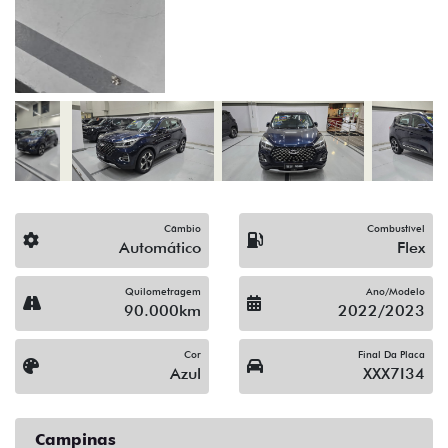
(19) 3743-1400
Solicitar proposta
Alguma dúvida ou sugestão? Escreva aqui.
Financiamento?