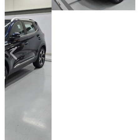
Câmbio
Combustível
Automático
Flex
Quilometragem
Ano/Modelo
90.000km
2022/2023
Cor
Final Da Placa
Azul
XXX7I34
Campinas
Avenida Doutor Alberto Sarmento, 149, Até 490/491, Bonfim
Campinas / São Paulo