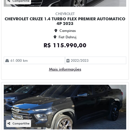
Campinas
Fiat Dahruj
R$ 109.990,00
52.000 km
2023/2023
Mais informações
Compartilhe
CHEVROLET
CHEVROLET S10 2.5 LT 4X2 CD 16V FLEX 4P AUTOMATICO
2019
Campinas