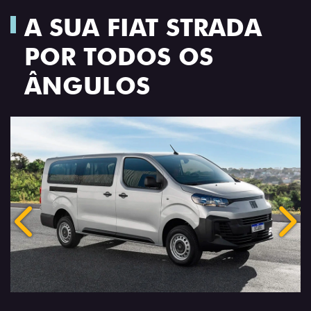
A SUA FIAT STRADA
POR TODOS OS
ÂNGULOS
Anterior
Próx