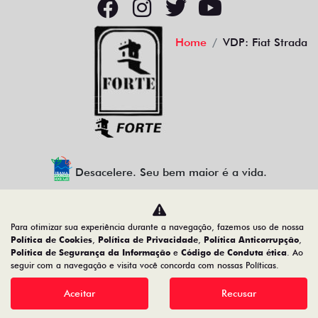
Home
VDP: Fiat Strada
Desacelere. Seu bem maior é a vida.
Para otimizar sua experiência durante a navegação, fazemos uso de nossa
CMJ - COMERCIO DE VEICULOS LTDA.
Política de Cookies
,
Política de Privacidade
,
Política Anticorrupção
,
Política de Segurança da Informação
e
Código de Conduta ética
. Ao
05.026.792/0004-30
seguir com a navegação e visita você concorda com nossas Políticas.
Aceitar
Recusar
Desenvolvido pela DEALERSPACE ® Direitos Reservados.