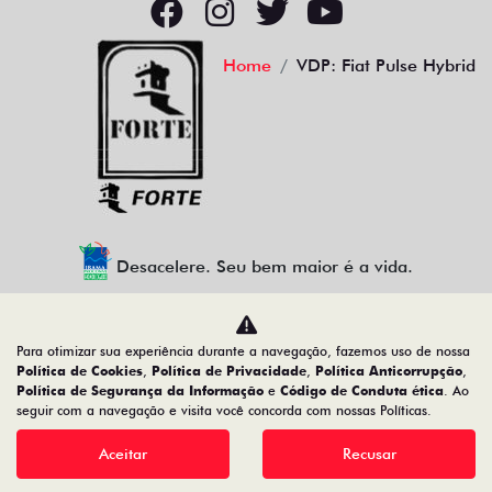
Home
VDP: Fiat Pulse Hybrid
Desacelere. Seu bem maior é a vida.
Para otimizar sua experiência durante a navegação, fazemos uso de nossa
CMJ - COMERCIO DE VEICULOS LTDA.
Política de Cookies
,
Política de Privacidade
,
Política Anticorrupção
,
Política de Segurança da Informação
e
Código de Conduta ética
. Ao
05.026.792/0004-30
seguir com a navegação e visita você concorda com nossas Políticas.
Aceitar
Recusar
Desenvolvido pela DEALERSPACE ® Direitos Reservados.