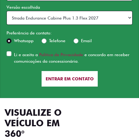
Versão escolhida
Preferência de contato:
Whatsapp
Telefone
Email
Li e aceito a
Política de Privacidade
e concordo em receber
comunicações da concessionária.
ENTRAR EM CONTATO
VISUALIZE O
VEÍCULO EM
360°