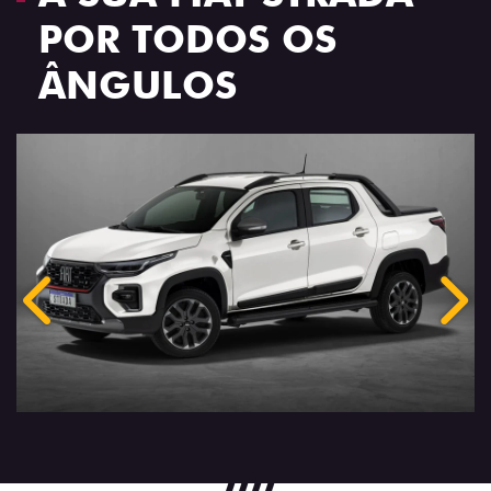
POR TODOS OS
ÂNGULOS
Anterior
Próx