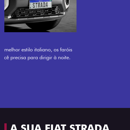
O VERDADEIRO 5 LUGARES E 4
PORTAS
Todo mundo pode viajar confortável na Fiat Strada,
que conta com cabine dupla de 5 lugares e 4 portas.
Próximo
Previous
Next
Espaço e conforto
A SUA FIAT STRADA