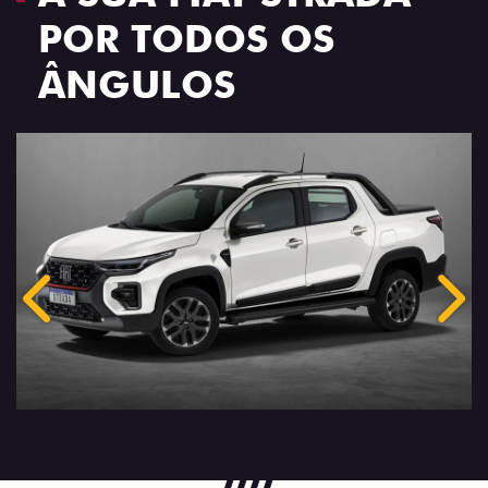
POR TODOS OS
ÂNGULOS
Anterior
Próx