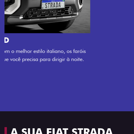
O VERDADEIRO 5 LUGARES E 4
PORTAS
Todo mundo pode viajar confortável na Fiat Strada,
que conta com cabine dupla de 5 lugares e 4 portas.
Próximo
Previous
Next
Espaço e conforto
A SUA FIAT STRADA