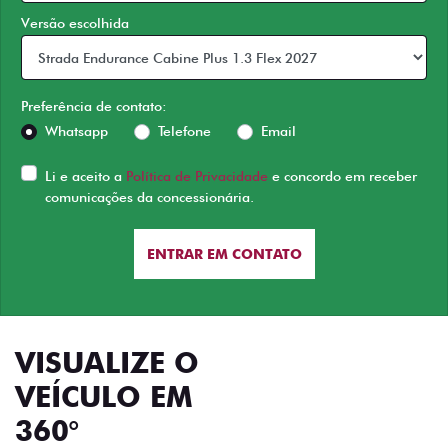
Versão escolhida
Preferência de contato:
Whatsapp
Telefone
Email
Li e aceito a
Política de Privacidade
e concordo em receber
comunicações da concessionária.
ENTRAR EM CONTATO
VISUALIZE O
VEÍCULO EM
360°