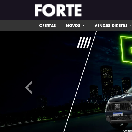
OFERTAS
NOVOS
VENDAS DIRETAS