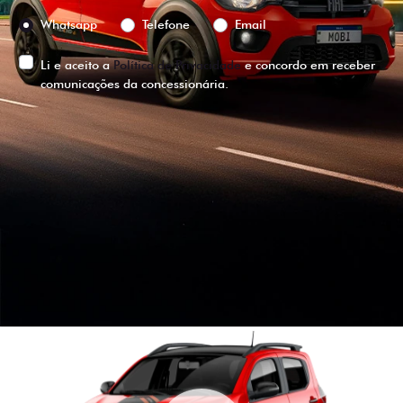
Preferência de contato:
Whatsapp
Telefone
Email
Li e aceito a
Política de Privacidade
e concordo em receber
comunicações da concessionária.
ENTRAR EM CONTATO
VISUALIZE O
VEÍCULO EM
360°