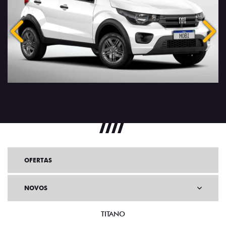
Anterior
Próx
OFERTAS
NOVOS
TITANO