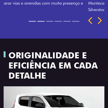
Montecarlo, Branco Banchisa, Prata Bari e Cinza
Silverstone.
Próximo
Previous
Next
Rodas de liga leve
ORIGINALIDADE E
EFICIÊNCIA EM CADA
DETALHE