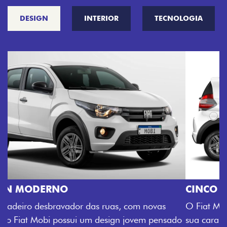
DESIGN
INTERIOR
TECNOLOGIA
CINCO OPÇÕES DE CORES
O Fiat Mobi tem sempre uma opção de cor que é a
sua cara. Escolha entre o Preto Vulcano, Vermelho