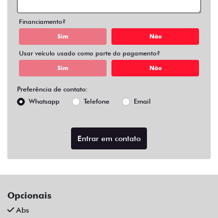
Air Bag Duplo E Lateral
Alarme
Ar Condicionado
Ar Quente
Bluetooth
Chave Reserva
Comandos No Volante
Câmera De Ré
Desembaçador Traseiro
Direção Assistida
Distribuição Eletrônica De Frenagem
Farol De Led
Farol De Neblina
Limpador Traseiro
Para-Choques Na Cor Do Veículo
Rodas De Liga Leve