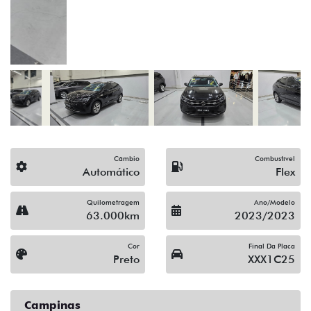
(19) 3743-1400
Solicitar proposta
Alguma dúvida ou sugestão? Escreva aqui.
Financiamento?