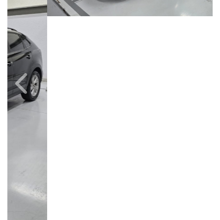
Câmbio
Combustível
Automático
Flex
Quilometragem
Ano/Modelo
63.000km
2023/2023
Cor
Final Da Placa
Preto
XXX1C25
Campinas
Avenida Doutor Alberto Sarmento, 149, Até 490/491, Bonfim
Campinas / São Paulo