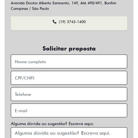
Sim
Não
Usar veículo usado como parte do pagamento?
Sim
Não
Preferência de contato:
Whatsapp
Telefone
Email
Entrar em contato
Opcionais
Abs
Air Bag
Air Bag Duplo