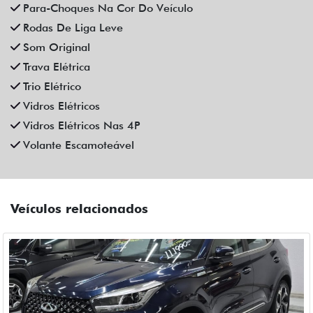
CAOA CHERY
CAOA CHERY TIGGO 5X PRO 1.5 TCI FLEX HYBRID CVT 4P
AUTOMATICO 2023
Campinas
Fiat Dahruj
R$ 111.990,00
90.000 km
2022/2023
Mais informações
Compartilhe
CHEVROLET