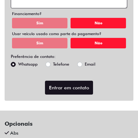
Air Bag Duplo E Lateral
Alarme
Ar Condicionado
Ar Quente
Chave Reserva
Farol De Neblina
Para-Choques Na Cor Do Veículo
Rodas De Liga Leve
Som Original
Trava Elétrica
Trio Elétrico
Vidros Elétricos
Volante Escamoteável
Veículos relacionados