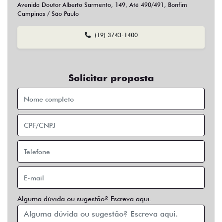
Sim
Não
Usar veículo usado como parte do pagamento?
Sim
Não
Preferência de contato:
Whatsapp
Telefone
Email
Entrar em contato
Opcionais
Abs
Air Bag
Air Bag Duplo