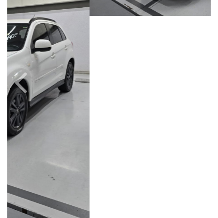
Câmbio
Combustível
Automático
Gasolina
Quilometragem
Ano/Modelo
116.000km
2012/2013
Cor
Final Da Placa
Branco
XXX7I17
Campinas
Avenida Doutor Alberto Sarmento, 149, Até 490/491, Bonfim
Campinas / São Paulo