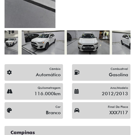
(19) 3743-1400
Solicitar proposta
Alguma dúvida ou sugestão? Escreva aqui.
Financiamento?