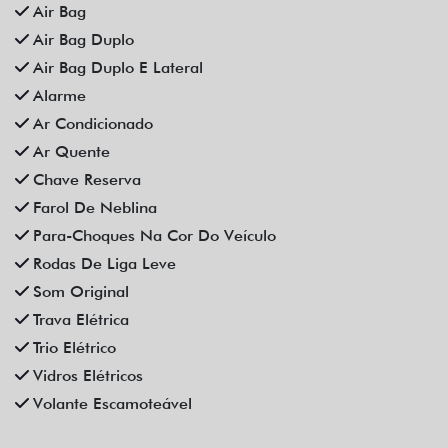
Compartilhe
CHEVROLET
CHEVROLET ONIX 1.0 FLEX MANUAL 4P 2023
Campinas
Fiat Dahruj
R$ 72.990,00
44.000 km
2022/2023
Mais informações