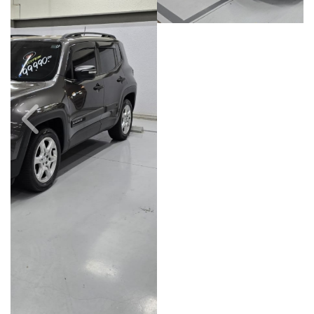
Câmbio
Combustível
Automático
Flex
Quilometragem
Ano/Modelo
140.000km
2022/2022
Cor
Final Da Placa
Cinza
XXX6G87
Campinas
Avenida Doutor Alberto Sarmento, 149, Até 490/491, Bonfim
Campinas / São Paulo