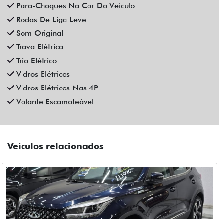
CAOA CHERY
CAOA CHERY TIGGO 5X PRO 1.5 TCI FLEX HYBRID CVT 4P
AUTOMATICO 2023
Campinas
Fiat Dahruj
R$ 111.990,00
90.000 km
2022/2023
Mais informações
Compartilhe
CHEVROLET