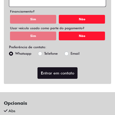
Air Bag Duplo E Lateral
Alarme
Ar Condicionado
Ar Quente
Bluetooth
Chave Reserva
Comandos No Volante
Câmera De Ré
Desembaçador Traseiro
Direção Assistida
Distribuição Eletrônica De Frenagem
Farol De Led
Farol De Neblina
Limpador Traseiro
Para-Choques Na Cor Do Veículo
Rodas De Liga Leve