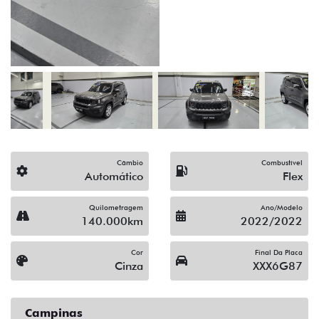
(19) 3743-1400
Solicitar proposta
Alguma dúvida ou sugestão? Escreva aqui.
Financiamento?