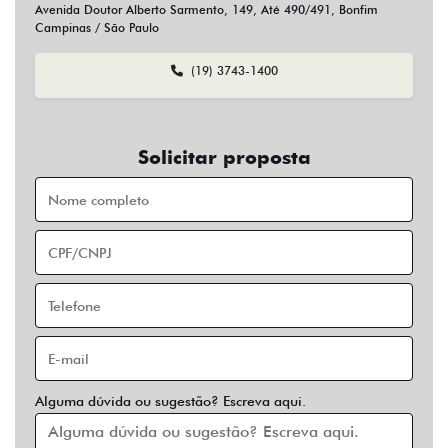
Sim
Não
Usar veículo usado como parte do pagamento?
Sim
Não
Preferência de contato:
Whatsapp
Telefone
Email
Entrar em contato
Opcionais
Abs
Air Bag
Air Bag Duplo