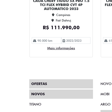
Opcionais
Abs
Air Bag Duplo
Alarme
Ar Quente
Chave Reserva
Câmera De Ré
Direção Assistida
Farol De Led
Limpador Traseiro
Rodas De Liga Leve
Trava Elétrica
Vidros Elétricos
Volante Escamoteável