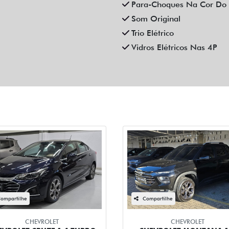
Combustível
Quilometragem
Flex
115.000km
Cor
Final Da Placa
Cinza
XXX3H69