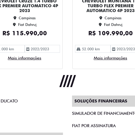
Air Bag
Air Bag Duplo E Lateral
Ar Condicionado
Bluetooth
Comandos No Volante
Desembaçador Traseiro
Distribuição Eletrônica D
Farol De Neblina
Para-Choques Na Cor Do 
Som Original
Trio Elétrico
Vidros Elétricos Nas 4P