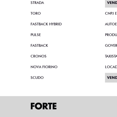
Veículos relacionados
Compartilhe
C
CAOA CHERY
CAOA CHERY TIGGO 5X PRO 1.5
CH
TCI FLEX HYBRID CVT 4P
FLE
AUTOMATICO 2023
Campinas
Fiat Dahruj
R$ 111.990,00