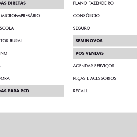
ompartilhe
Compartilhe
CHEVROLET
CHEVROLET
EVROLET CRUZE 1.4 TURBO
CHEVROLET MONTANA 1
X PREMIER AUTOMATICO 4P
TURBO FLEX PREMIER
2023
AUTOMATICO 4P 2023
Campinas
Campinas
Fiat Dahruj
Fiat Dahruj
R$ 115.990,00
R$ 109.990,00