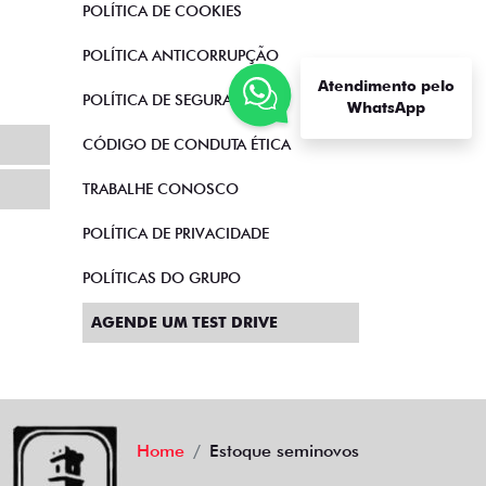
Atendimento pelo
WhatsApp
Compartilhe
CHEVROLET
.2
CHEVROLET ONIX 1.0 TURBO
FLEX LTZ AUTOMATICO 4P 2023
Campinas
Fiat Dahruj
R$ 84.990,00