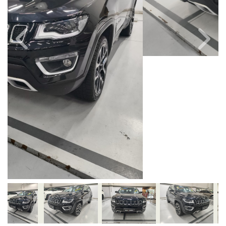
Câmbio
Combustível
Automático
Diesel
Quilometragem
Ano/Modelo
107.000km
2019/2019
Cor
Final Da Placa
Preto
XXX5C09