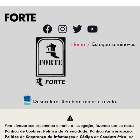
Home
Estoque seminovos
Desacelere. Seu bem maior é a vida.
Para otimizar sua experiência durante a navegação, fazemos uso de nossa
CMJ - COMERCIO DE VEICULOS LTDA.
Política de Cookies
,
Política de Privacidade
,
Política Anticorrupção
,
Política de Segurança da Informação
e
Código de Conduta ética
. Ao
05.026.792/0004-30