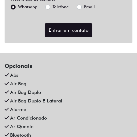
Abs
Air Bag
Air Bag Duplo
Air Bag Duplo E Lateral
Alarme
Ar Condicionado
Ar Quente
Bluetooth
Chave Reserva
Comandos No Volante
Câmera De Ré
Desembaçador Traseiro
Direção Assistida
Direção Elétrica
Distribuição Eletrônica De Frenagem
Farol De Led