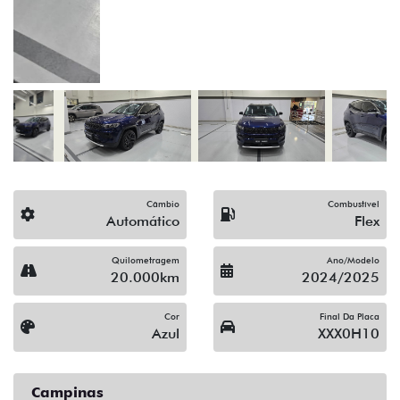
(19) 3743-1400
Solicitar proposta
Alguma dúvida ou sugestão? Escreva aqui.
Financiamento?