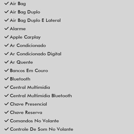
Distribuição Eletrônica De Frenagem
Espelhamento De Celular
Farol De Neblina
Faróis Full Led
Freio De Mão Eletrônico
Gps
Limpador Traseiro
Para-Choques Na Cor Do Veículo
Partida Remota
Retrovisores Elétricos
Rodas De Liga Leve
Rádio Bluetooth
Sensor De Estacionamento
Som Original
Trava Elétrica
Trio Elétrico