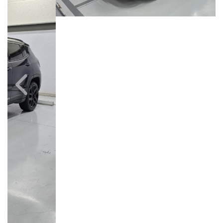
Câmbio
Combustível
Automático
Flex
Quilometragem
Ano/Modelo
20.000km
2024/2025
Cor
Final Da Placa
Azul
XXX0H10
Campinas
Avenida Doutor Alberto Sarmento, 149, Até 490/491, Bonfim
Campinas / São Paulo