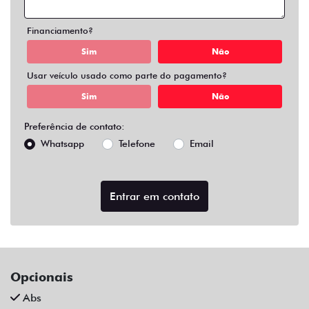
Air Bag Duplo E Lateral
Alarme
Apple Carplay
Ar Condicionado
Ar Condicionado Digital
Ar Quente
Bancos Em Couro
Bluetooth
Central Multimídia
Central Multimídia Bluetooth
Chave Presencial
Chave Reserva
Comandos No Volante
Controle De Som No Volante
Desembaçador Traseiro
Direção Assistida