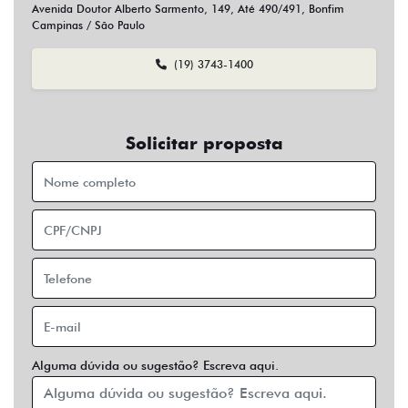
Sim
Não
Usar veículo usado como parte do pagamento?
Sim
Não
Preferência de contato:
Whatsapp
Telefone
Email
Entrar em contato
Opcionais
Abs
Air Bag
Air Bag Duplo