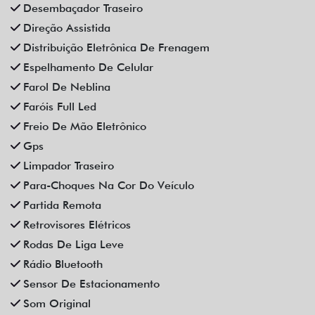
Vidros Elétricos
Vidros Elétricos Nas 4P
Volante Escamoteável
Veículos relacionados
Compartilhe
BMW
BMW 320I 2.0 16V TURBO GASOLINA GP AUTOMATICO 4P
2021
Campinas