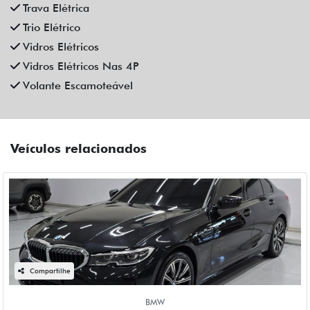
Fiat Dahruj
R$ 195.990,00
36.000 km
2020/2021
Mais informações
Compartilhe
CAOA CHERY
CAOA CHERY TIGGO 8 1.6 TGDI GASOLINA TXS MAX DRIVE
DCT 4P AUTOMATICO 2025
Campinas
Fiat Dahruj