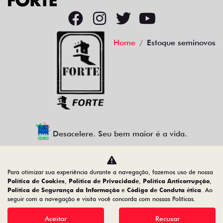
Home
Estoque seminovos
Desacelere. Seu bem maior é a vida.
Para otimizar sua experiência durante a navegação, fazemos uso de nossa
CMJ - COMERCIO DE VEICULOS LTDA.
Política de Cookies
,
Política de Privacidade
,
Política Anticorrupção
,
Política de Segurança da Informação
e
Código de Conduta ética
. Ao
05.026.792/0004-30
seguir com a navegação e visita você concorda com nossas Políticas.
Aceitar
Recusar
Desenvolvido pela DEALERSPACE ® Direitos Reservados.