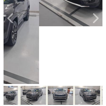
Câmbio
Combustível
Automático
Flex
Quilometragem
Ano/Modelo
62.000km
2022/2022
Cor
Final Da Placa
Cinza
XXX6D31