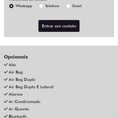
Abs
Air Bag
Air Bag Duplo
Air Bag Duplo E Lateral
Alarme
Ar Condicionado
Ar Quente
Bluetooth
Chave Reserva
Comandos No Volante
Câmera De Ré
Desembaçador Traseiro
Direção Assistida
Distribuição Eletrônica De Frenagem
Farol De Led
Farol De Neblina