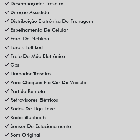
Vidros Elétricos
Vidros Elétricos Nas 4P
Volante Escamoteável
Veículos relacionados
Compartilhe
CAOA CHERY
CAOA CHERY ARRIZO 6 PRO 1.5 TCI FLEX HYBRID MAX
DRIVE CVT HIBRIDO 4P AUTOMATICO 2025
Campinas