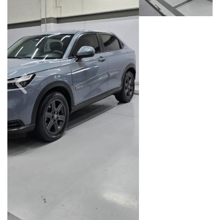
Câmbio
Combustível
Automático
Flex
Quilometragem
Ano/Modelo
73.000km
2023/2024
Cor
Final Da Placa
Cinza
XXX9D24
Campinas
Avenida Doutor Alberto Sarmento, 149, Até 490/491, Bonfim
Campinas / São Paulo