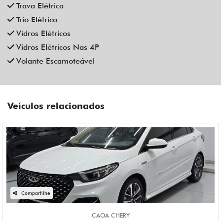
Fiat Dahruj
R$ 129.990,00
6.400 km
2024/2025
Mais informações
Compartilhe
CAOA CHERY
CAOA CHERY TIGGO 8 1.6 TGDI GASOLINA TXS MAX DRIVE
DCT 4P AUTOMATICO 2025
Campinas
Fiat Dahruj