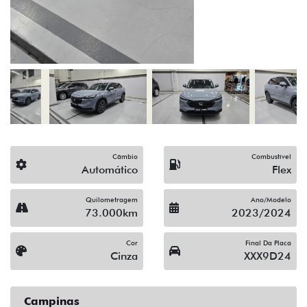
(19) 3743-1400
Solicitar proposta
Alguma dúvida ou sugestão? Escreva aqui.
Financiamento?