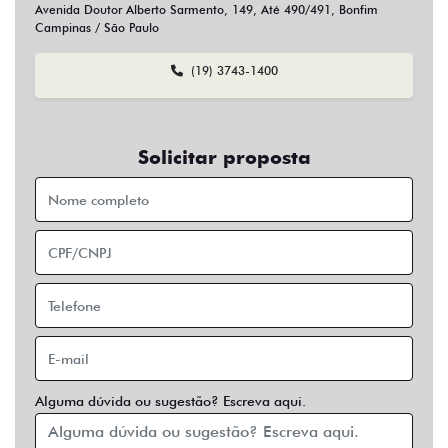
Sim
Não
Usar veículo usado como parte do pagamento?
Sim
Não
Preferência de contato:
Whatsapp
Telefone
Email
Entrar em contato
Opcionais
Abs
Air Bag
Air Bag Duplo