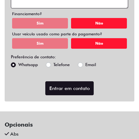
Air Bag Duplo E Lateral
Alarme
Apple Carplay
Ar Condicionado
Ar Condicionado Digital
Ar Quente
Bancos Em Couro
Bluetooth
Central Multimídia
Central Multimídia Bluetooth
Chave Presencial
Chave Reserva
Comandos No Volante
Controle De Som No Volante
Desembaçador Traseiro
Direção Assistida