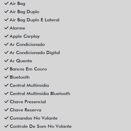
Distribuição Eletrônica De Frenagem
Espelhamento De Celular
Farol De Neblina
Faróis Full Led
Freio De Mão Eletrônico
Gps
Limpador Traseiro
Para-Choques Na Cor Do Veículo
Partida Remota
Retrovisores Elétricos
Rodas De Liga Leve
Rádio Bluetooth
Sensor De Estacionamento
Som Original
Trava Elétrica
Trio Elétrico