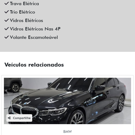
Fiat Dahruj
R$ 195.990,00
36.000 km
2020/2021
Mais informações
Compartilhe
CAOA CHERY
CAOA CHERY TIGGO 8 1.6 TGDI GASOLINA TXS MAX DRIVE
DCT 4P AUTOMATICO 2025
Campinas
Fiat Dahruj