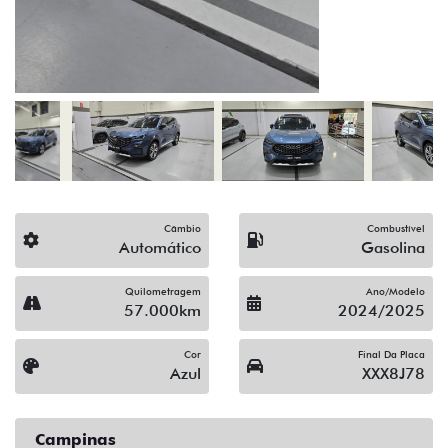
(19) 3743-1400
Solicitar proposta
Alguma dúvida ou sugestão? Escreva aqui.
Financiamento?