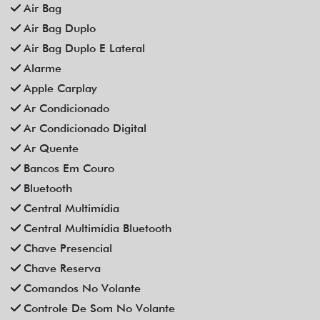
Distribuição Eletrônica De Frenagem
Espelhamento De Celular
Farol De Neblina
Faróis Full Led
Freio De Mão Eletrônico
Gps
Limpador Traseiro
Para-Choques Na Cor Do Veículo
Partida Remota
Retrovisores Elétricos
Rodas De Liga Leve
Rádio Bluetooth
Sensor De Estacionamento
Som Original
Trava Elétrica
Trio Elétrico