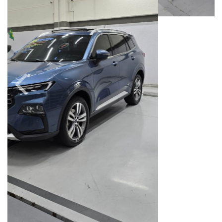
Câmbio
Combustível
Automático
Gasolina
Quilometragem
Ano/Modelo
57.000km
2024/2025
Cor
Final Da Placa
Azul
XXX8J78
Campinas
Avenida Doutor Alberto Sarmento, 149, Até 490/491, Bonfim
Campinas / São Paulo