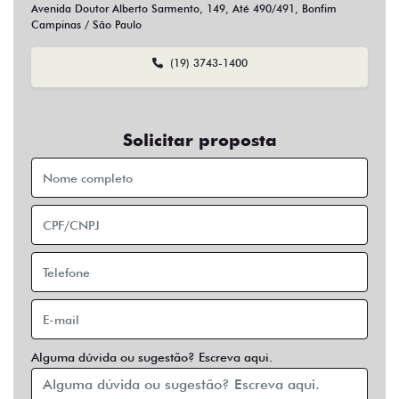
Sim
Não
Usar veículo usado como parte do pagamento?
Sim
Não
Preferência de contato:
Whatsapp
Telefone
Email
Entrar em contato
Opcionais
Abs
Air Bag
Air Bag Duplo