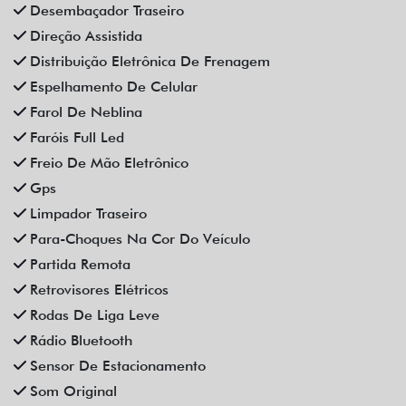
Vidros Elétricos
Vidros Elétricos Nas 4P
Volante Escamoteável
Veículos relacionados
Compartilhe
BMW
BMW 320I 2.0 16V TURBO GASOLINA GP AUTOMATICO 4P
2021
Campinas