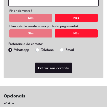
Air Bag Duplo E Lateral
Alarme
Apple Carplay
Ar Condicionado
Ar Condicionado Digital
Ar Quente
Bancos Em Couro
Bluetooth
Central Multimídia
Central Multimídia Bluetooth
Chave Presencial
Chave Reserva
Comandos No Volante
Controle De Som No Volante
Desembaçador Traseiro
Direção Assistida