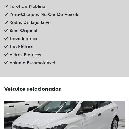
Veículos relacionados
Compartilhe
CHEVROLET
CHEVROLET ONIX 1.0 MPFI JOY 8V FLEX 4P MANUAL 2019
Campinas
Fiat Dahruj
R$ 48.990,00
131.000 km
2019/2019