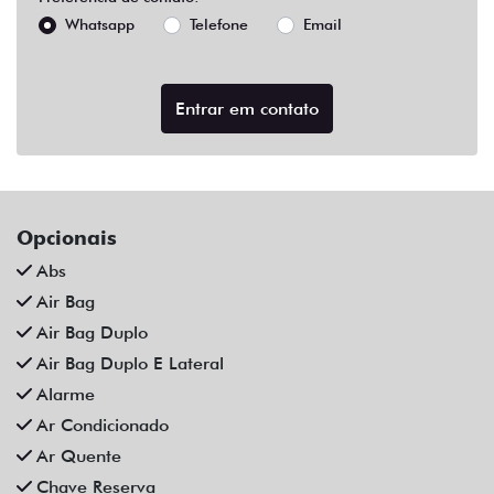
Abs
Air Bag
Air Bag Duplo
Air Bag Duplo E Lateral
Alarme
Ar Condicionado
Ar Quente
Chave Reserva
Farol De Neblina
Para-Choques Na Cor Do Veículo
Rodas De Liga Leve
Som Original
Trava Elétrica
Trio Elétrico
Vidros Elétricos
Volante Escamoteável