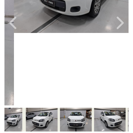
Câmbio
Combustível
Manual
Flex
Quilometragem
Ano/Modelo
94.000km
2015/2016
Cor
Final Da Placa
Branco
XXX6G30