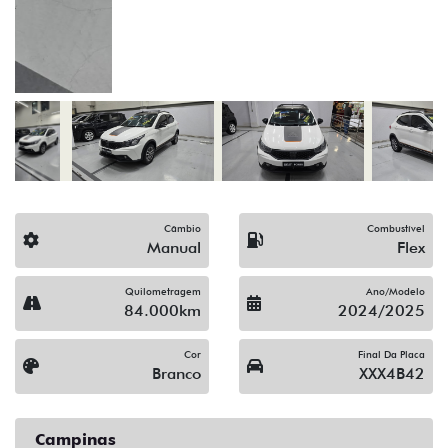
(19) 3743-1400
Solicitar proposta
Alguma dúvida ou sugestão? Escreva aqui.
Financiamento?