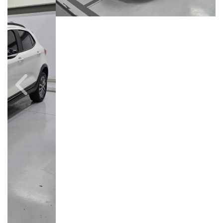
Câmbio
Combustível
Manual
Flex
Quilometragem
Ano/Modelo
84.000km
2024/2025
Cor
Final Da Placa
Branco
XXX4B42
Campinas
Avenida Doutor Alberto Sarmento, 149, Até 490/491, Bonfim
Campinas / São Paulo