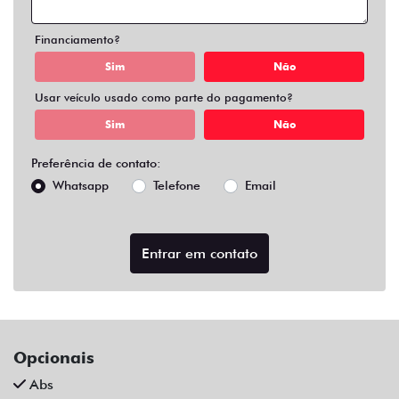
Air Bag Duplo E Lateral
Alarme
Ar Condicionado
Ar Quente
Bluetooth
Chave Reserva
Comandos No Volante
Câmera De Ré
Desembaçador Traseiro
Direção Assistida
Distribuição Eletrônica De Frenagem
Farol De Led
Farol De Neblina
Limpador Traseiro
Para-Choques Na Cor Do Veículo
Rodas De Liga Leve