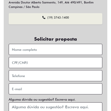
Sim
Não
Usar veículo usado como parte do pagamento?
Sim
Não
Preferência de contato:
Whatsapp
Telefone
Email
Entrar em contato
Opcionais
Abs
Air Bag
Air Bag Duplo