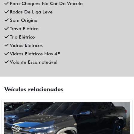
CHEVROLET
CHEVROLET MONTANA 1.2 TURBO FLEX PREMIER
AUTOMATICO 4P 2023
Campinas
Fiat Dahruj
R$ 109.990,00
52.000 km
2023/2023
Mais informações
Compartilhe
CHEVROLET