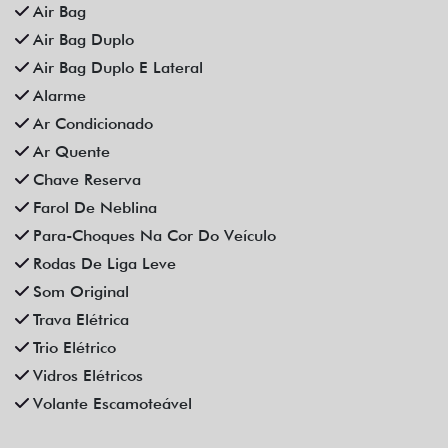
Compartilhe
CHEVROLET
CHEVROLET ONIX 1.0 FLEX MANUAL 4P 2023
Campinas
Fiat Dahruj
R$ 72.990,00
44.000 km
2022/2023
Mais informações