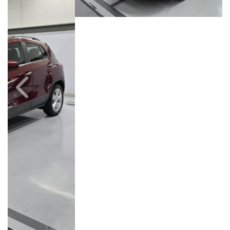
Câmbio
Combustível
Automático
Flex
Quilometragem
Ano/Modelo
78.000km
2013/2014
Cor
Final Da Placa
Vermelho
XXX7264
Campinas
Avenida Doutor Alberto Sarmento, 149, Até 490/491, Bonfim
Campinas / São Paulo