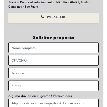
Sim
Não
Usar veículo usado como parte do pagamento?
Sim
Não
Preferência de contato:
Whatsapp
Telefone
Email
Entrar em contato
Opcionais
Abs
Air Bag
Air Bag Duplo