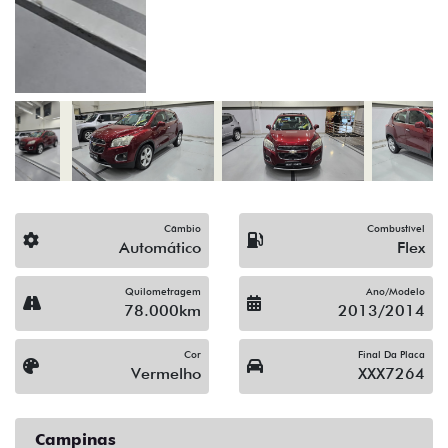
(19) 3743-1400
Solicitar proposta
Alguma dúvida ou sugestão? Escreva aqui.
Financiamento?