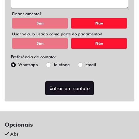
Air Bag Duplo E Lateral
Alarme
Ar Condicionado
Ar Quente
Chave Reserva
Farol De Neblina
Para-Choques Na Cor Do Veículo
Rodas De Liga Leve
Som Original
Trava Elétrica
Trio Elétrico
Vidros Elétricos
Volante Escamoteável
Veículos relacionados