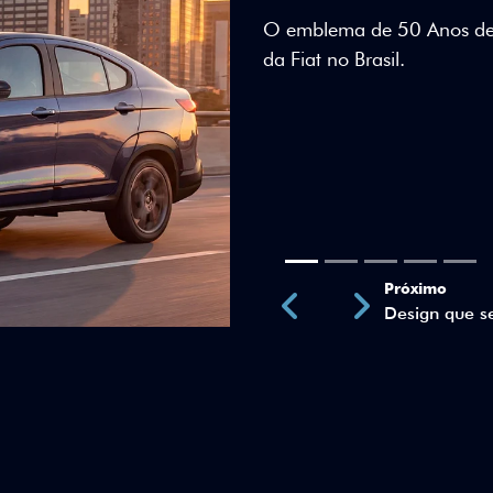
Teto bicolor, adesivos esti
uma identidade visual únic
Próximo
Previous
Next
Teto Panorâm