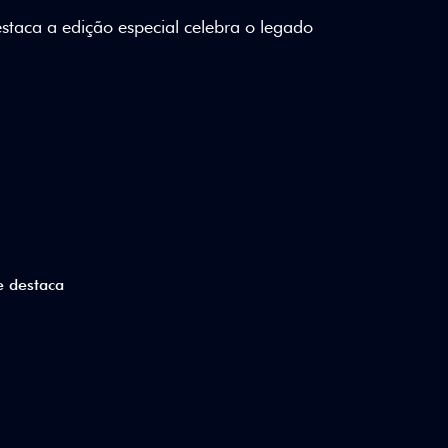
lizados e detalhes em Citrus Green criam
a.
ico