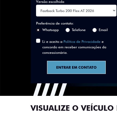
Versão escolhida
Preferência de contato:
Whatsapp
Telefone
Email
Li e aceito a
Política de Privacidade
e
concordo em receber comunicações da
concessionária.
ENTRAR EM CONTATO
VISUALIZE O VEÍCULO 