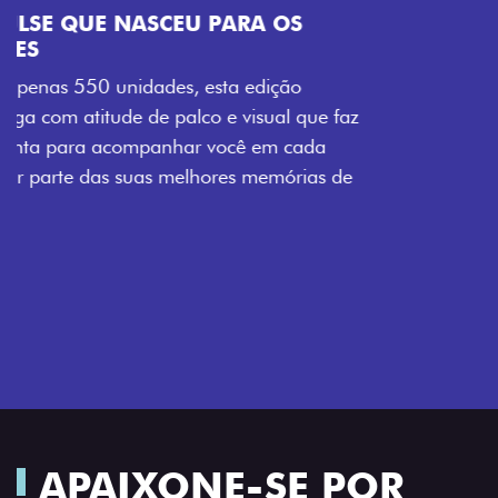
VISUAL COM ENERGIA LOLLABR
Se liga no que compõe a identidade exclusiva do
festival: série numerada, adesivo lateral LollaBR e a
soleira temática que reforçam a exclusividade,
enquanto os detalhes escurecidos, o teto bicolor e as
rodas de liga-leve aro 16” em preto brilhante
completam o visual com ainda mais estilo.
APAIXONE-SE POR