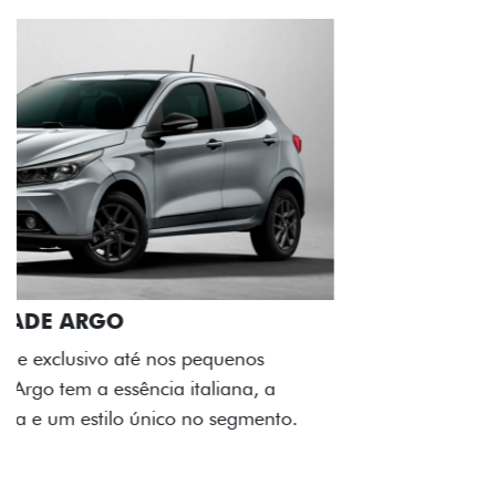
ACABAMENTO E DESIGN INTERNO
A flag italiana e o novo logo Fiat também aparecem
no interior do carro, que possui acabamento
impecável e detalhes escurecidos.
Próximo
Previous
Next
Conjunto de luzes