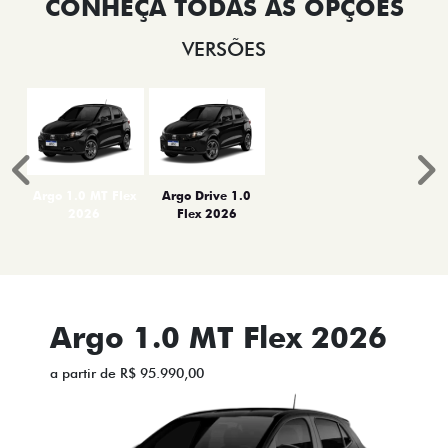
VERSÕES
Anterior
P
Argo 1.0 MT Flex
Argo Drive 1.0
2026
Flex 2026
Argo 1.0 MT Flex 2026
a partir de R$ 95.990,00