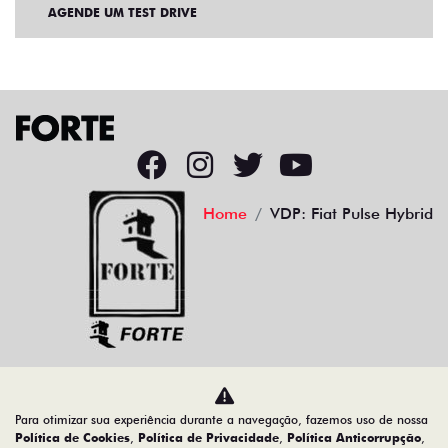
Home
VDP: Fiat Pulse Hybrid
Desacelere. Seu bem maior é a vida.
Para otimizar sua experiência durante a navegação, fazemos uso de nossa
CMJ - COMERCIO DE VEICULOS LTDA.
Política de Cookies
,
Política de Privacidade
,
Política Anticorrupção
,