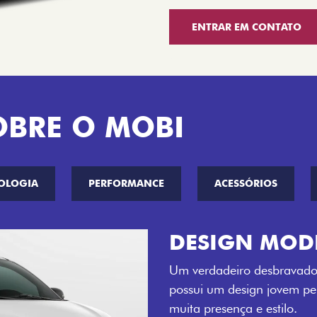
ENTRAR EM CONTATO
OBRE O MOBI
OLOGIA
PERFORMANCE
ACESSÓRIOS
CINCO OPÇÕE
O Fiat Mobi tem sempre um
entre o Preto Vulcano, Ver
Bari e Cinza Silverstone.