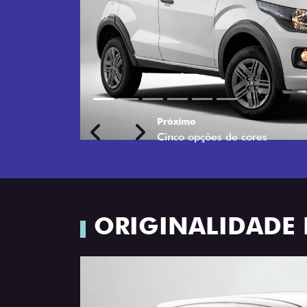
Próximo
Previous
Next
Rodas de liga leve
ORIGINALIDADE 