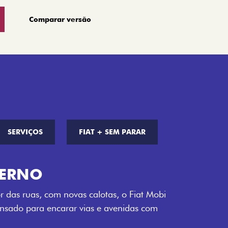
Comparar versão
SERVIÇOS
FIAT + SEM PARAR
S DE CORES
a opção de cor que é a sua cara. Escolha
melho Montecarlo, Branco Banchisa, Prata