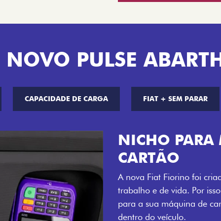
 NOVO PULSE ABART
CAPACIDADE DE CARGA
FIAT + SEM PARAR
CHAVE COM 
Agora, a chave da sua nov
distância, e não mais som
esse que trazem ainda mais