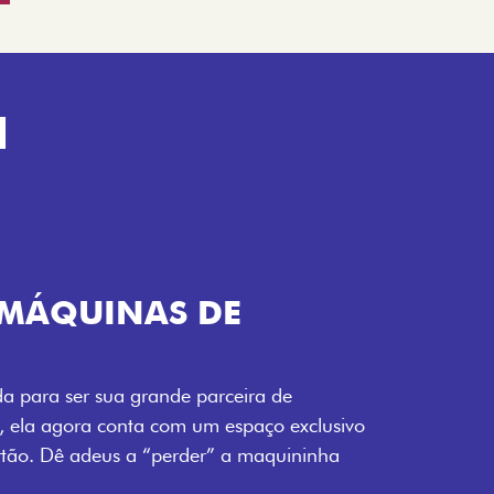
H
TELECOMANDO
a Fiorino pode abrir o veículo também à
ente pela fechadura. São detalhes como
 fluidez para o seu dia de trabalho.