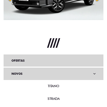
Anterior
Próx
OFERTAS
NOVOS
TITANO