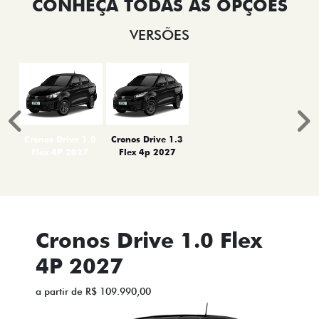
VERSÕES
Anterior
P
Cronos Drive 1.0
Cronos Drive 1.3
Flex 4P 2027
Flex 4p 2027
Cronos Drive 1.0 Flex
4P 2027
a partir de R$ 109.990,00